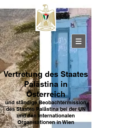
Vertretung des Sta
ates
Pa
lästina in
Österreich
und ständige Beobachtermission
des Staates Palästina bei der UN
und den Internat
ionale
n
Organisationen in Wien