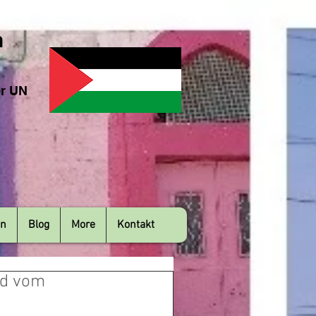
n
er UN
en
Blog
More
Kontakt
nd vom