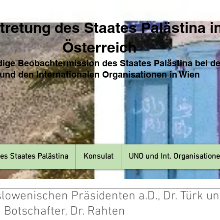
tretung des Sta
ates Pa
lästina i
Österreich
ige Beobachtermission des Staates Palästina bei d
und den Internat
ionale
n Organisationen in Wien
es Staates Palästina
Konsulat
UNO und Int. Organisation
lowenischen Präsidenten a.D., Dr. Türk u
Botschafter, Dr. Rahten