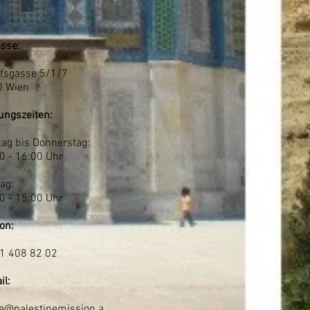
sse:
fsgasse 5/1/7
0 Wien
ungszeiten:
ag bis Donnerstag:
0 - 16:00 Uhr
tag:
0 - 15:00 Uhr
fon:
1 408 82 02
il:
ce@palestinemission.a