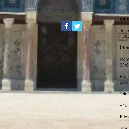
Adre
Jose
108
Öffn
Mont
09:0
Frei
09:0
Tele
+43 
E-Ma
offi