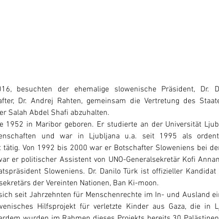
16, besuchten der ehemalige slowenische Präsident, Dr. D
fter, Dr. Andrej Rahten, gemeinsam die Vertretung des Staate
er Salah Abdel Shafi abzuhalten. 
e 1952 in Maribor geboren. Er studierte an der Universität Ljubl
enschaften und war in Ljubljana u.a. seit 1995 als ordentli
t tätig. Von 1992 bis 2000 war er Botschafter Sloweniens bei den
ar er politischer Assistent von UNO-Generalsekretär Kofi Annan
tspräsident Sloweniens. Dr. Danilo Türk ist offizieller Kandidat 
ekretärs der Vereinten Nationen, Ban Ki-moon. 
t sich seit Jahrzehnten für Menschenrechte im In- und Ausland ein
enisches Hilfsprojekt für verletzte Kinder aus Gaza, die in L
erdem wurden im Rahmen dieses Projekts bereits 30 Palästinens