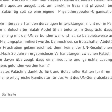
otherapeuten ausgebildet, um direkt in Gaza mit physisch be
 Zukünftig soll so eine eigene  Physiotherapeuten-Organisatio
sehr interessiert an den derzeitigen Entwicklungen, nicht nur in Pa
rn. Botschafter Salah Abdel Shafi betonte im Gespräch, dass
mer eng mit der UN verbunden war und ist, so beispielsweise au
Teilungsplan initiiert wurde. Dennoch sei, so Botschafter Abdel 
 Frustration gekennzeichnet, denn keine der UN-Resolutionen, d
„Nach 20 Jahren ergebnisloser Verhandlungen zwischen Palästina
 davon überzeugt, dass eine friedliche und gerechte Lösung 
mens gefunden werden kann.“ 
taates Palästina dankt Dr. Türk und Botschafter Rahten für ihre
ür eine erfolgreiche Kandidatur für das Amt des UN-Generalsekretä
_Startseite