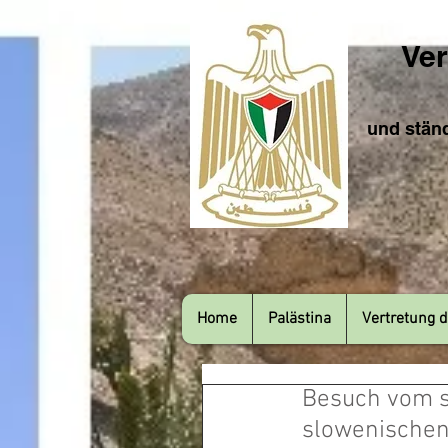
Ver
und ständ
Home
Palästina
Vertretung d
Besuch vom s
slowenischen 