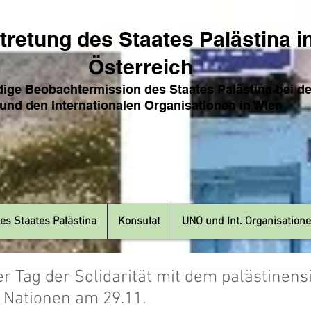
tretung des Sta
ates Pa
lästina i
Österreich
ige Beobachtermission des Staates Palästina bei d
und den Internat
ionale
n Organisationen in Wien
es Staates Palästina
Konsulat
UNO und Int. Organisation
er Tag der Solidarität mit dem palästinens
 Nationen am 29.11.