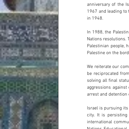
anniversary of the I
1967 and leading to t
in 1948.
In 1988, the Palestin
Nations resolutions. 
Palestinian people, 
Palestine on the bord
We reiterate our co
be reciprocated from
solving all final sta
aggressions against 
arrest and detention o
Israel is pursuing it
city. It is persisti
international commun
Nations Educational,