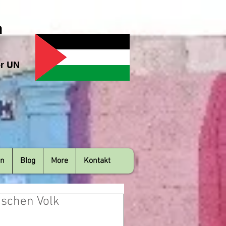
n
er UN
en
Blog
More
Kontakt
ischen Volk