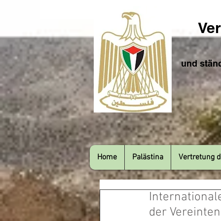
Ver
und ständ
Home
Palästina
Vertretung d
International
der Vereinten