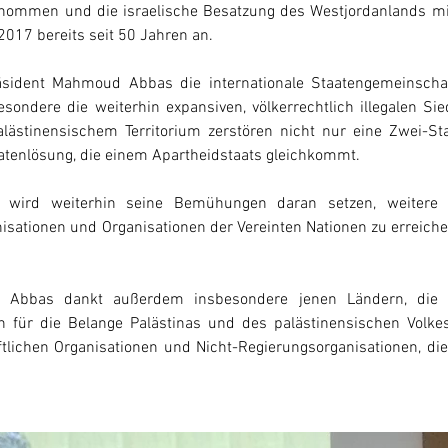
nommen und die israelische Besatzung des Westjordanlands mi
2017 bereits seit 50 Jahren an. 
ident Mahmoud Abbas die internationale Staatengemeinschaft
ondere die weiterhin expansiven, völkerrechtlich illegalen Sied
alästinensischem Territorium zerstören nicht nur eine Zwei-St
aatenlösung, die einem Apartheidstaats gleichkommt.
a wird weiterhin seine Bemühungen daran setzen, weitere Mi
nisationen und Organisationen der Vereinten Nationen zu erreich
 Abbas dankt außerdem insbesondere jenen Ländern, die de
 für die Belange Palästinas und des palästinensischen Volkes 
ftlichen Organisationen und Nicht-Regierungsorganisationen, die a