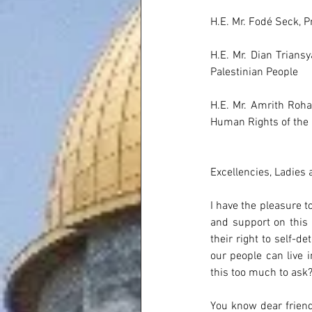
H.E. Mr. Fodé Seck, P
H.E. Mr. Dian Triansy
Palestinian People
H.E. Mr. Amrith Rohan
Human Rights of the 
Excellencies, Ladies
I have the pleasure t
and support on this I
their right to self-d
our people can live i
this too much to ask
You know dear friend