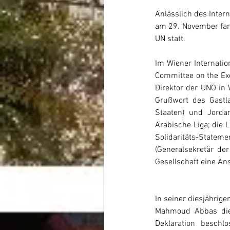
Anlässlich des Intern
am 29. November fand
UN statt.
Im Wiener Internatio
Committee on the Exer
Direktor der UNO in 
Grußwort des Gastl
Staaten) und Jordan
Arabische Liga; die L
Solidaritäts-State
(Generalsekretär der
Gesellschaft eine An
In seiner diesjährige
Mahmoud Abbas die 
Deklaration beschl