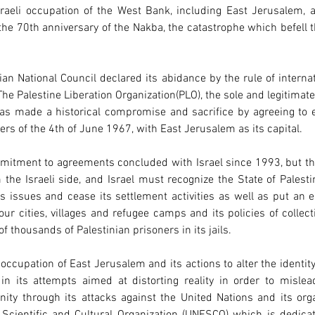
sraeli occupation of the West Bank, including East Jerusalem, a
he 70th anniversary of the Nakba, the catastrophe which befell t
ian National Council declared its abidance by the rule of interna
The Palestine Liberation Organization(PLO), the sole and legitimate 
has made a historical compromise and sacrifice by agreeing to es
ers of the 4th of June 1967, with East Jerusalem as its capital.
mmitment to agreements concluded with Israel since 1993, but t
 the Israeli side, and Israel must recognize the State of Palest
tus issues and cease its settlement activities as well as put an e
our cities, villages and refugee camps and its policies of collec
f thousands of Palestinian prisoners in its jails.
s occupation of East Jerusalem and its actions to alter the identity
ng in its attempts aimed at distorting reality in order to mislea
ity through its attacks against the United Nations and its orga
 Scientific and Cultural Organization (UNESCO) which is dedicat