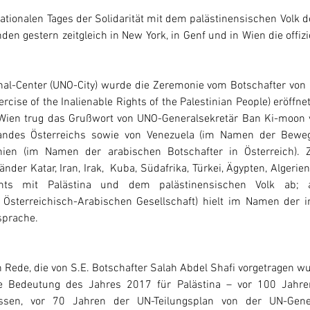
ationalen Tages der Solidarität mit dem palästinensischen Volk d
en gestern zeitgleich in New York, in Genf und in Wien die offizi
nal-Center (UNO-City) wurde die Zeremonie vom Botschafter von
cise of the Inalienable Rights of the Palestinian People) eröffnet.
Wien trug das Grußwort von UNO-Generalsekretär Ban Ki-moon vo
andes Österreichs sowie von Venezuela (im Namen der Bewegu
ien (im Namen der arabischen Botschafter in Österreich). Z
änder Katar, Iran, Irak,  Kuba, Südafrika, Türkei, Ägypten, Algerie
ments mit Palästina und dem palästinensischen Volk ab; a
 Österreichisch-Arabischen Gesellschaft) hielt im Namen der int
sprache.
n Rede, die von S.E. Botschafter Salah Abdel Shafi vorgetragen wu
Bedeutung des Jahres 2017 für Palästina – vor 100 Jahren
ossen, vor 70 Jahren der UN-Teilungsplan von der UN-Gene