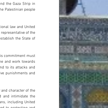
nd the Gaza Strip in 
he Palestinian people 
tional law and United 
representative of the 
tablish the State of 
his commitment must 
ine and work towards 
nd to its attacks and 
tive punishments and 
 and character of the 
d and intimidate the 
ns, including United 
ed to protecting and 