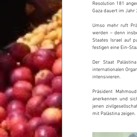
Resolution 181 ange
Gaza dauert im Jahr 
Umso mehr ruft Präs
werden – denn insbes
Staates Israel auf p
festigen eine Ein-St
Der Staat Palästin
internationalen Orga
intensivieren.
Präsident Mahmoud
anerkennen und sich
jenen zivilgesellscha
mit Palästina zeigen.