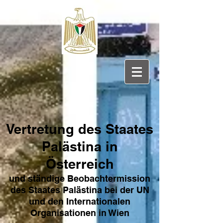
Vertretung des Sta
ates
Pa
lästina in
Österreich
und ständige Beobachtermission
des Staates Palästina bei der UN
und den Internat
ionale
n
Organisationen in Wien