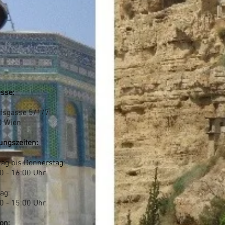
sse:
fsgasse 5/1/7
0 Wien
ungszeiten:
ag bis Donnerstag:
0 - 16:00 Uhr
tag:
0 - 15:00 Uhr
fon: