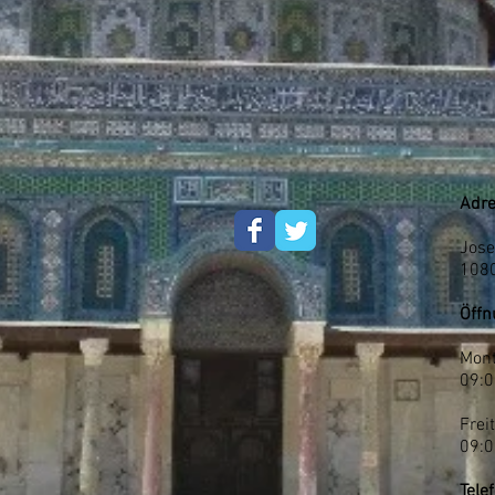
Adre
Jose
108
Öffn
Mont
09:0
Frei
09:0
Tele