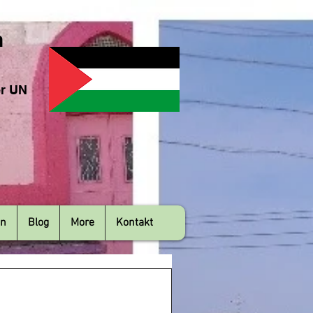
n
er UN
en
Blog
More
Kontakt