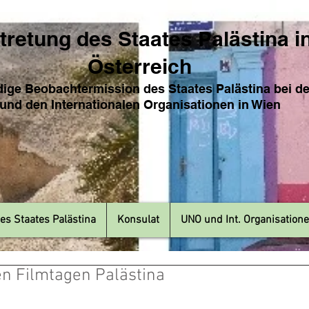
tretung des Sta
ates Pa
lästina i
Österreich
ige Beobachtermission des Staates Palästina bei d
und den Internat
ionale
n Organisationen in Wien
es Staates Palästina
Konsulat
UNO und Int. Organisation
en Filmtagen Palästina