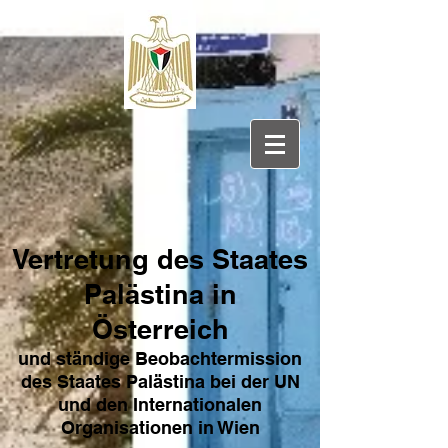
Vertretung des Sta
ates
Pa
lästina in
Österreich
und ständige Beobachtermission
des Staates Palästina bei der UN
und den Internat
ionale
n
Organisationen in Wien