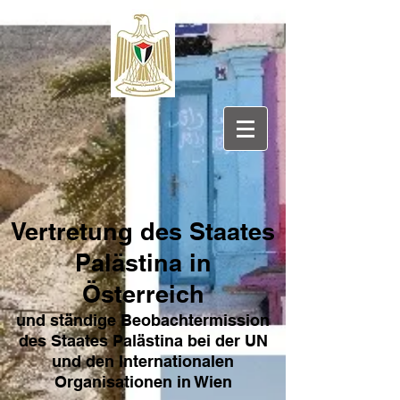
Vertretung des Sta
ates
Pa
lästina in
Österreich
und ständige Beobachtermission
des Staates Palästina bei der UN
und den Internat
ionale
n
Organisationen in Wien