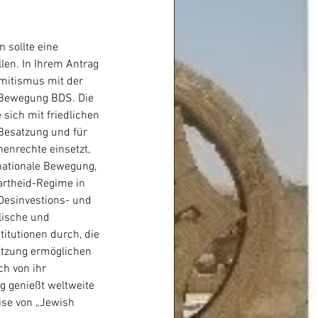
sollte eine 
llen. In Ihrem Antrag 
mitismus mit der 
Bewegung BDS. Die 
sich mit friedlichen 
 Besatzung und für 
enrechte einsetzt, 
rnationale Bewegung, 
rtheid-Regime in 
 Desinvestions- und 
lische und 
titutionen durch, die 
atzung ermöglichen 
h von ihr 
g genießt weltweite 
ise von „Jewish 