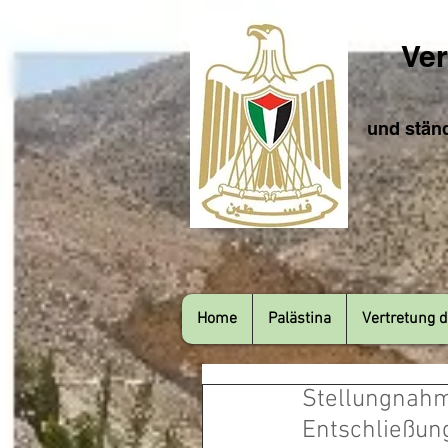
Ver
und ständ
Home
Palästina
Vertretung d
Stellungnahm
Entschließung