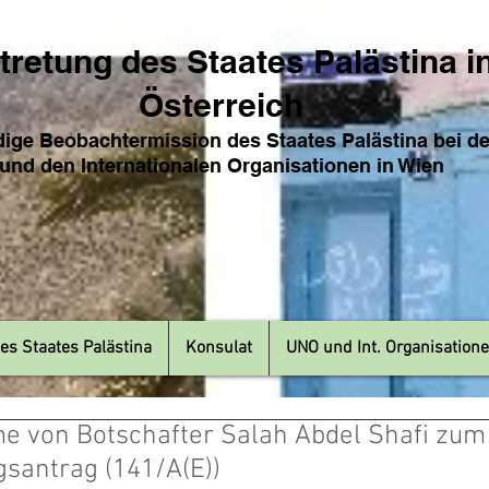
tretung des Sta
ates Pa
lästina i
Österreich
ige Beobachtermission des Staates Palästina bei d
und den Internat
ionale
n Organisationen in Wien
es Staates Palästina
Konsulat
UNO und Int. Organisation
e von Botschafter Salah Abdel Shafi zum
santrag (141/A(E))