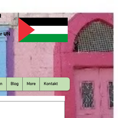
n
er UN
en
Blog
More
Kontakt