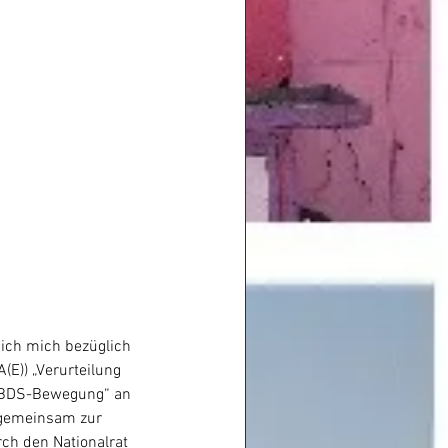
ich mich bezüglich 
E)) „Verurteilung 
 BDS-Bewegung“ an 
n gemeinsam zur 
h den Nationalrat 