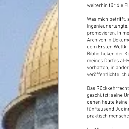
weiterhin für die 
Was mich betrifft, 
Ingenieur erlangte
promovieren. In me
Archiven in Dokume
dem Ersten Weltkri
Bibliotheken der K
meines Dorfes al-Ma
vorhatten, in ande
veröffentlichte ich
Das Rückkehrrecht i
geschützt; seine U
denen heute keine 
fünftausend Jüdinn
praktisch mensche