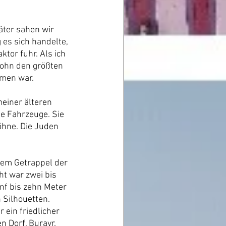
äter sahen wir 
es sich handelte, 
tor fuhr. Als ich 
ohn den größten 
mmen war.
einer älteren 
e Fahrzeuge. Sie 
öhne. Die Juden 
dem Getrappel der 
ht war zwei bis 
nf bis zehn Meter 
 Silhouetten. 
ein friedlicher 
 Dorf, Burayr. 