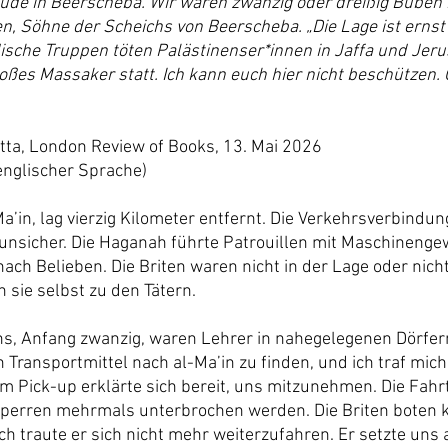
e in Beerscheba. Wir waren zwanzig oder dreißig Buben i
n, Söhne der Scheichs von Beerscheba. „Die Lage ist ernst“
dische Truppen töten Palästinenser*innen in Jaffa und Jerus
roßes Massaker statt. Ich kann euch hier nicht beschützen. 
ta, London Review of Books, 13. Mai 2026
 englischer Sprache)
a’in, lag vierzig Kilometer entfernt. Die Verkehrsverbindu
nsicher. Die Haganah führte Patrouillen mit Maschinenge
ch Belieben. Die Briten waren nicht in der Lage oder nicht 
sie selbst zu den Tätern.
s, Anfang zwanzig, waren Lehrer in nahegelegenen Dörfer
Transportmittel nach al-Ma’in zu finden, und ich traf mich 
m Pick-up erklärte sich bereit, uns mitzunehmen. Die Fah
perren mehrmals unterbrochen werden. Die Briten boten k
ch traute er sich nicht mehr weiterzufahren. Er setzte uns