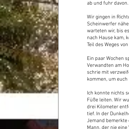
ab und fuhr davon.
Wir gingen in Rich
Scheinwerfer näher
warteten wir, bis e
nach Hause kam, k
Teil des Weges von
Ein paar Wochen sp
Verwandten am Hor
schrie mit verzwei
kommen, um euch z
Ich konnte nichts 
Füße leiten. Wir w
drei Kilometer ent
tief. In der Dunke
Jemand bemerkte di
Mann, der nie eine