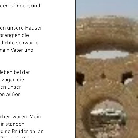
ederzufinden, und 
ten unsere Häuser 
prengten die 
e dichte schwarze 
mein Vater und 
eben bei der 
 zogen die 
ten unser 
en außer 
rheit waren. Mein 
Wir standen 
eine Brüder an, an 