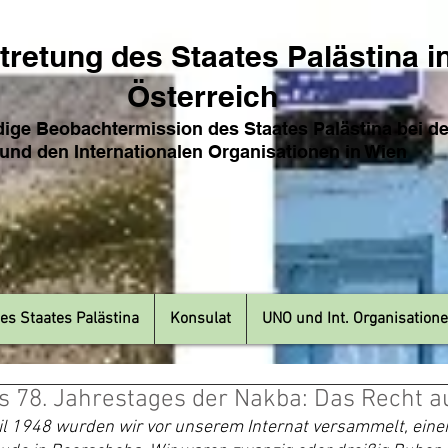
tretung des Sta
ates Pa
lästina i
Österreich
ige Beobachtermission des Staates Palästina bei d
und den Internat
ionale
n Organisationen in Wien
es Staates Palästina
Konsulat
UNO und Int. Organisation
s 78. Jahrestages der Nakba: Das Recht 
il 1948 wurden wir vor unserem Internat versammelt, eine