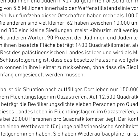
en Jüdinnen und Juden in 927 aufgeführten Ortschaften mi
von 5,5 Millionen innerhalb der Waffenstillstandslinie vo
ein. Nur fünfzehn dieser Ortschaften haben mehr als 100.
ie anderen sind viel kleiner: 62 haben zwischen 10.000 u
nd 850 sind kleine Siedlungen, meist Kibbuzim, mit wenig
it anderen Worten: 90 Prozent der Jüdinnen und Juden le
on ihnen besetzte Fläche beträgt 1400 Quadratkilometer, al
 Rest des palästinensischen Landes ist leer und wird als Mil
 Schlussfolgerung ist, dass das besetzte Palästina weitgehen
n können in ihre Heimat zurückkehren, ohne dass die Siedle
fang umgesiedelt werden müssen.
a ist die Situation noch auffälliger. Dort leben nur 150.00
nem Flüchtlingslager im Gazastreifen. Auf 12.500 Quadratk
– beträgt die Bevölkerungsdichte sieben Personen pro Quadr
ieses Landes leben in Flüchtlingslagern im Gazastreifen, 
 bei 20.000 Personen pro Quadratkilometer liegt. Der Kontr
abe einen Wettbewerb für junge palästinensische Architekt*i
 teilgenommen haben. Sie haben Wiederaufbaupläne für se