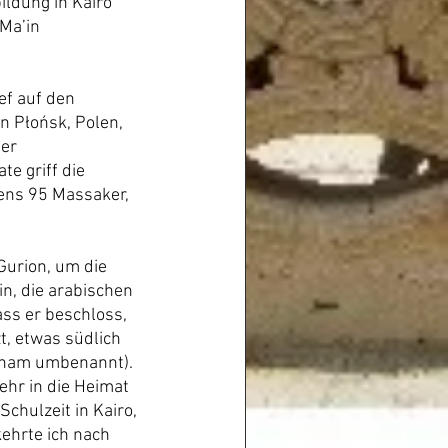
ldung in Kairo 
Ma’in 
ef auf den 
n Płońsk, Polen, 
er 
e griff die 
ens 95 Massaker, 
urion, um die 
n, die arabischen 
ass er beschloss, 
, etwas südlich 
ruham umbenannt).
ehr in die Heimat 
hulzeit in Kairo, 
ehrte ich nach 