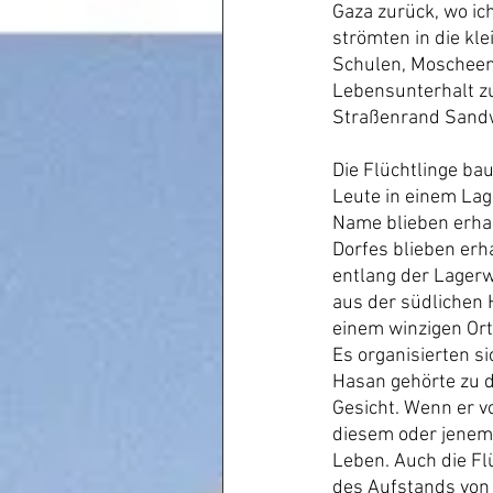
Gaza zurück, wo ic
strömten in die kle
Schulen, Moscheen 
Lebensunterhalt zu
Straßenrand Sandwi
Die Flüchtlinge bau
Leute in einem Lag
Name blieben erhal
Dorfes blieben erh
entlang der Lagerw
aus der südlichen 
einem winzigen Ort
Es organisierten s
Hasan gehörte zu d
Gesicht. Wenn er v
diesem oder jenem
Leben. Auch die Fl
des Aufstands von 