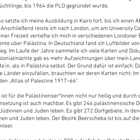
Flüchtlinge, bis 1964 die PLO gegründet wurde.
so setzte ich meine Ausbildung in Kairo fort, bis ich einen 
. Anschließend reiste ich nach London, um am University Co
iner Freizeit vertiefte ich mich in verschiedenen Londoner 
nte über Palästina. In Deutschland fand ich Luftbilder von
eg. Im Laufe der Jahre sammelte ich viele Karten und Dok
olonialmächte gab es mehr Aufzeichnungen über mein Land,
’in, als in Palästina selbst. Der Grund dafür ist einfach: Da
re Länder einzufallen, brauchten wir deren Karten nicht. Im
 den „Atlas of Palestine 1917–66“.
st für die Palästinenser*innen nicht nur heilig und durch 
msetzung ist auch machbar. Es gibt 246 palästinensische Do
Jüdinnen und Juden leben. Es gibt 272 Dorfgebiete, in den
en und Juden leben. Der Bezirk Beerscheba ist bis auf di
nleer.