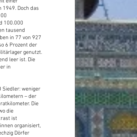
t einer 
n 1949. Doch das 
000 
nd 100.000 
en tausend 
ben in 77 von 927 
so 6 Prozent der 
itärlager genutzt. 
d leer ist. Die 
r in 
0 Siedler: weniger 
ilometern – der 
atkilometer. Die 
wo die 
ast ist 
nnen organisiert, 
chzig Dörfer 