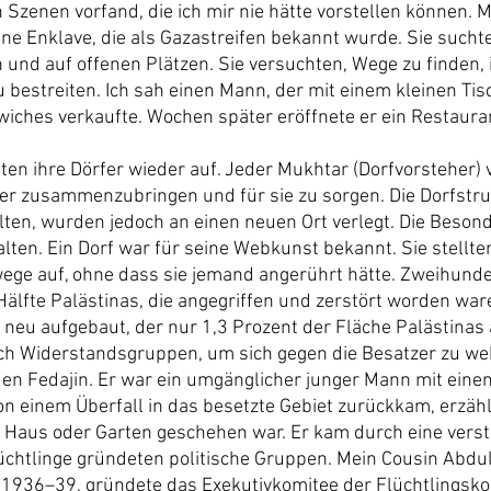
h Szenen vorfand, die ich mir nie hätte vorstellen können
ine Enklave, die als Gazastreifen bekannt wurde. Sie suchte
und auf offenen Plätzen. Sie versuchten, Wege zu finden, 
 bestreiten. Ich sah einen Mann, der mit einem kleinen Tis
ches verkaufte. Wochen später eröffnete er ein Restaura
ten ihre Dörfer wieder auf. Jeder Mukhtar (Dorfvorsteher) 
er zusammenzubringen und für sie zu sorgen. Die Dorfstru
ten, wurden jedoch an einen neuen Ort verlegt. Die Besond
alten. Ein Dorf war für seine Webkunst bekannt. Sie stellte
ege auf, ohne dass sie jemand angerührt hätte. Zweihunder
Hälfte Palästinas, die angegriffen und zerstört worden war
 neu aufgebaut, der nur 1,3 Prozent der Fläche Palästinas
ich Widerstandsgruppen, um sich gegen die Besatzer zu we
en Fedajin. Er war ein umgänglicher junger Mann mit eine
on einem Überfall in das besetzte Gebiet zurückkam, erzähl
 Haus oder Garten geschehen war. Er kam durch eine vers
üchtlinge gründeten politische Gruppen. Mein Cousin Abdull
1936–39, gründete das Exekutivkomitee der Flüchtlingsko