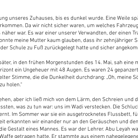
 
tung unseres Zuhauses, bis es dunkel wurde. Eine Weile sp
kommen. Da wir nicht sicher waren, um welches Fahrzeug 
s näher war. Es war einer unserer Verwandten, der einen Trak
onnte meine Mutter kaum glauben, dass ihr zehnjähriger S
 der Schule zu Fuß zurückgelegt hatte und sicher angeko
äter, in den frühen Morgenstunden des 14. Mai, sah eine m
izont ein Ungeheuer mit 48 Augen. Es waren 24 gepanzert
felter Stimme, die die Dunkelheit durchdrang: „Oh, meine S
u holen.“
sehen, aber ich ließ mich von dem Lärm, den Schreien und 
ussten, was zu tun war: uns im Wadi verstecken. Die Schluc
fernt. Im Sommer war sie ein ausgetrocknetes Flussbett, fü
lheit erkannten wir einander nur an den Geräuschen und den
e Gestalt eines Mannes. Es war der Lehrer. Abu Leyah war 
 Waffe getragen hatte. Er stammte aus einem nahegelegenen