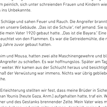
ihm peinlich, sich unter schreienden Frauen und Kindern wi
s ins Unbekannte.
 Schläge und sahen Feuer und Rauch. Die Angreifer brann
en unsere Gebäude. „Das ist die Schule“, rief jemand. Sie s
 die mein Vater 1920 gebaut hatte. „Das ist die Bayara.“ Ein
eleuchtet von den Flammen. Es war die Getreidemühle, die 
g Jahre zuvor gebaut hatten.
him und Mousa, hatten zwei alte Maschinengewehre und bli
 Angreifer zu schießen. Es war hoffnungslos. Später am Tag
r weiter. Wir kamen aus der Schlucht heraus und besichtig
aß der Verwüstung war immens. Nichts war übrig geblieb
he.
Erleichterung stellten wir fest, dass meine Brüder in Siche
Khan Younis [heute Gaza, Anm.] aufgehalten hatte, traf ein. 
er und des Gestanks brennender Zelte. Mein Vater wies m