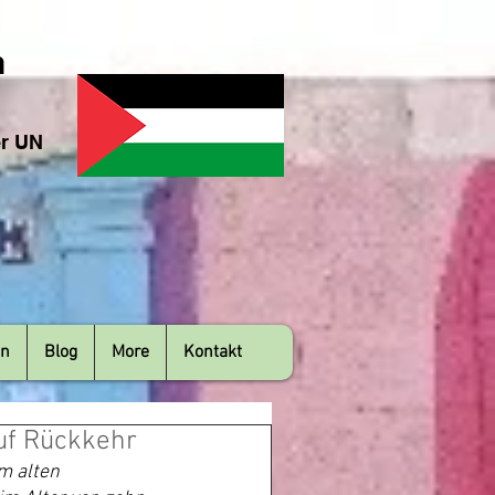
n
er UN
en
Blog
More
Kontakt
auf Rückkehr
m alten 