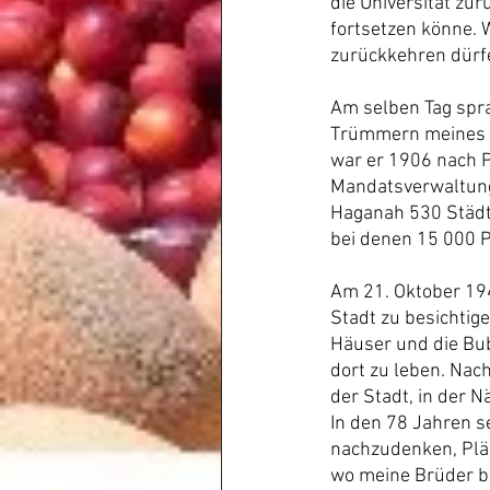
die Universität zu
fortsetzen könne. W
zurückkehren dürf
Am selben Tag spra
Trümmern meines Zu
war er 1906 nach Pa
Mandatsverwaltung s
Haganah 530 Städte
bei denen 15 000 P
Am 21. Oktober 194
Stadt zu besichtig
Häuser und die Bube
dort zu leben. Nac
der Stadt, in der 
In den 78 Jahren s
nachzudenken, Plän
wo meine Brüder be