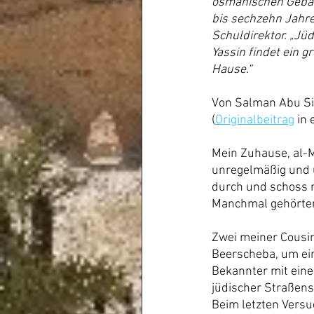
osmanischen Gebäud
bis sechzehn Jahre
Schuldirektor. „Jü
Yassin findet ein g
Hause.“
Von Salman Abu Sit
(
Originalbeitrag
 in
Mein Zuhause, al-M
unregelmäßig und u
durch und schoss na
Manchmal gehörten 
Zwei meiner Cousin
Beerscheba, um ein 
Bekannter mit eine
jüdischer Straßens
Beim letzten Versu