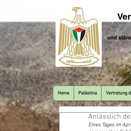
Ver
und ständ
Home
Palästina
Vertretung d
Anlässlich de
Eines Tages im Apr