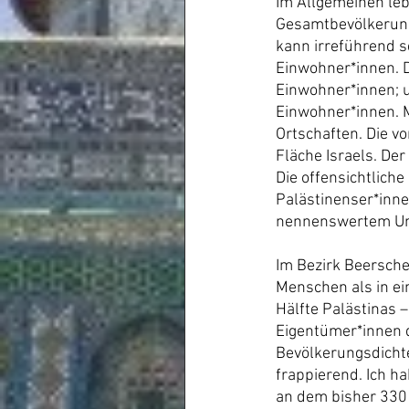
Im Allgemeinen leb
Gesamtbevölkerung 
kann irreführend s
Einwohner*innen. D
Einwohner*innen; u
Einwohner*innen. M
Ortschaften. Die v
Fläche Israels. Der
Die offensichtliche
Palästinenser*inne
nennenswertem Um
Im Bezirk Beerscheb
Menschen als in ei
Hälfte Palästinas 
Eigentümer*innen d
Bevölkerungsdichte
frappierend. Ich h
an dem bisher 330