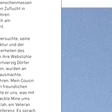
. Menschenmassen 
n Zuflucht in 
ihren 
ch am 
nt.
versuchte, seine 
ktur und der 
erheiten des 
n ihre Webstühle 
tvierzig Dörfer 
en, wurden an 
 ausmachte.
hren. Mein Cousin 
m freundlichen 
te er uns, was mit 
teckte Mine ums 
ah, ein Veteran 
nferenz. Es sprach 