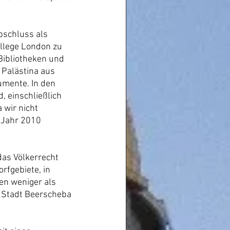
Abschluss als 
llege London zu 
Bibliotheken und 
 Palästina aus 
umente. In den 
 einschließlich 
 wir nicht 
 Jahr 2010 
das Völkerrecht 
rfgebiete, in 
en weniger als 
e Stadt Beerscheba 