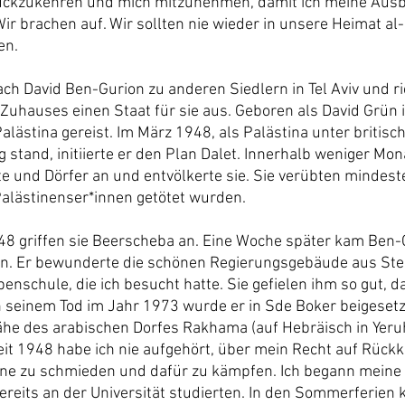
rückzukehren und mich mitzunehmen, damit ich meine Ausbi
ir brachen auf. Wir sollten nie wieder in unsere Heimat al-
en.
ch David Ben-Gurion zu anderen Siedlern in Tel Aviv und ri
hauses einen Staat für sie aus. Geboren als David Grün i
lästina gereist. Im März 1948, als Palästina unter britisch
tand, initiierte er den Plan Dalet. Innerhalb weniger Monat
 und Dörfer an und entvölkerte sie. Sie verübten mindest
alästinenser*innen getötet wurden.
8 griffen sie Beerscheba an. Eine Woche später kam Ben-G
en. Er bewunderte die schönen Regierungsgebäude aus Stei
nschule, die ich besucht hatte. Sie gefielen ihm so gut, d
h seinem Tod im Jahr 1973 wurde er in Sde Boker beigesetzt
Nähe des arabischen Dorfes Rakhama (auf Hebräisch in Ye
eit 1948 habe ich nie aufgehört, über mein Recht auf Rückk
e zu schmieden und dafür zu kämpfen. Ich begann meine Sc
reits an der Universität studierten. In den Sommerferien k