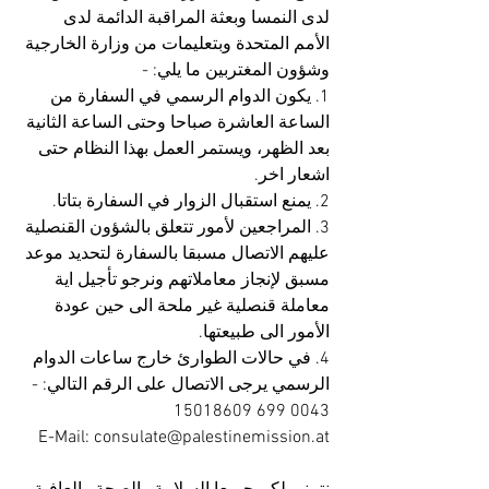
لدى النمسا وبعثة المراقبة الدائمة لدى 
الأمم المتحدة وبتعليمات من وزارة الخارجية 
وشؤون المغتربين ما يلي: -
1. يكون الدوام الرسمي في السفارة من 
الساعة العاشرة صباحا وحتى الساعة الثانية 
بعد الظهر، ويستمر العمل بهذا النظام حتى 
اشعار اخر.
2. يمنع استقبال الزوار في السفارة بتاتا.
3. المراجعين لأمور تتعلق بالشؤون القنصلية 
عليهم الاتصال مسبقا بالسفارة لتحديد موعد 
مسبق لإنجاز معاملاتهم ونرجو تأجيل اية 
معاملة قنصلية غير ملحة الى حين عودة 
الأمور الى طبيعتها.
4. في حالات الطوارئ خارج ساعات الدوام 
الرسمي يرجى الاتصال على الرقم التالي: -
0043 699 15018609
E-Mail: consulate@palestinemission.at    