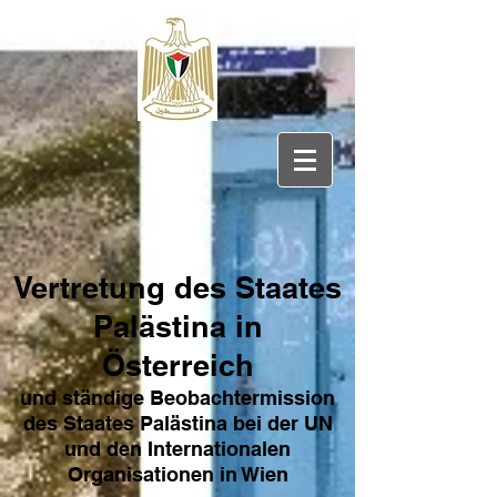
Vertretung des Sta
ates
Pa
lästina in
Österreich
und ständige Beobachtermission
des Staates Palästina bei der UN
und den Internat
ionale
n
Organisationen in Wien