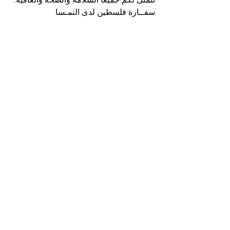
نتمنى لكم جميعا السلامة والصحة والعافية.
سفــارة فلسطين لدى النمـسا