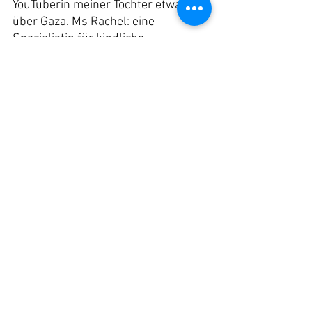
YouTuberin meiner Tochter etwas 
über Gaza. Ms Rachel: eine 
Spezialistin für kindliche 
Entwicklung, eine Musikerin, eine 
Frau, deren Stimmlage und Tonfall 
ich im Schlaf nachahmen kann. Ms 
Rachel singt mit einem kleinen 
amputierten Kind aus Gaza über 
schläfrige Hasen. Ms Rachel zählt 
Zahlen und Namen auf. Ms Rachel 
postet ein Video, in dem sie weint 
und sagt: „Bitte, bitte, das muss 
aufhören.“ „Kinder haben mir diese 
Karriere ermöglicht, und ich bin 
bereit, sie für sie zu riskieren“, 
schreibt sie. Ms Rachel, 
Maskottchen für quengelige Babys 
und verzweifelte Eltern überall, 
sagt, dass Kinder nicht hungern 