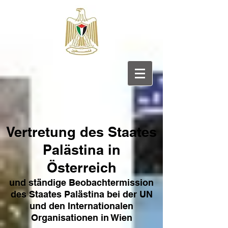
Vertretung des Sta
ates
Pa
lästina in
Österreich
und ständige Beobachtermission
des Staates Palästina bei der UN
und den Internat
ionale
n
Organisationen in Wien