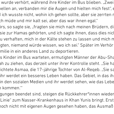
wurde verhört, während ihre Kinder im Bus blieben. „Zwei
llen an, verbanden mir die Augen und hielten mich fest“, e
ich wusste nicht, wohin ich gehen sollte, aber sie zerrten m
ch müde und mir kalt sei, aber das war ihnen egal.“
s, so sagte sie, „fragten sie mich nach meinen Brüdern, di
sie zur Hamas gehörten, und ich sagte ihnen, dass dies nicht
zu verhaften, mich in der Kälte stehen zu lassen und mich 
gten, niemand würde wissen, wo ich sei.“ Später im Verhör 
milie in ein anderes Land zu deportieren.
 Kinder im Bus warteten, ermutigten Männer der Abu-Sha
h zu ziehen, das derzeit unter ihrer Kontrolle steht. „Sie 
richtete Asmaa, die 17-jährige Tochter von Al-Reqeb. „Sie s
 ihr werdet ein besseres Leben haben. Das Gebiet, in das ihr 
 in den sozialen Medien und ihr werdet sehen, wie das Leben 
n kommen.‘“
gungen beendet sind, steigen die Rückkehrer*innen wieder 
e Linie“ zum Nasser-Krankenhaus in Khan Yunis bringt. Erst
 noch nicht mit eigenen Augen gesehen haben, das Ausmaß 