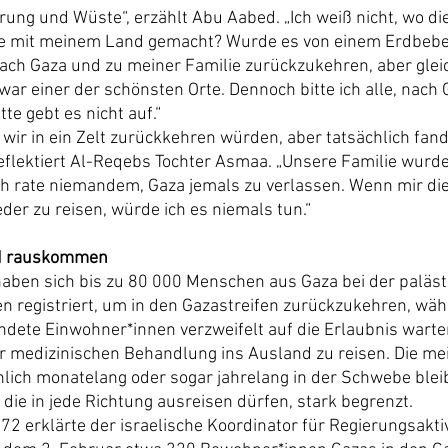
örung und Wüste“, erzählt Abu Aabed. „Ich weiß nicht, wo di
ie mit meinem Land gemacht? Wurde es von einem Erdbeb
nach Gaza und zu meiner Familie zurückzukehren, aber gleic
war einer der schönsten Orte. Dennoch bitte ich alle, nach 
te gebt es nicht auf.“
wir in ein Zelt zurückkehren würden, aber tatsächlich fand 
reflektiert Al-Reqebs Tochter Asmaa. „Unsere Familie wurde
h rate niemandem, Gaza jemals zu verlassen. Wenn mir die
der zu reisen, würde ich es niemals tun.“
d rauskommen
haben sich bis zu 80 000 Menschen aus Gaza bei der paläst
en registriert, um in den Gazastreifen zurückzukehren, wä
dete Einwohner*innen verzweifelt auf die Erlaubnis wart
ur medizinischen Behandlung ins Ausland zu reisen. Die me
ich monatelang oder sogar jahrelang in der Schwebe bleibe
die in jede Richtung ausreisen dürfen, stark begrenzt.
2 erklärte der israelische Koordinator für Regierungsaktiv