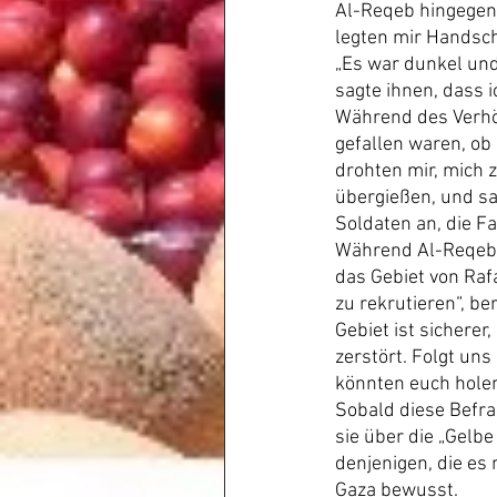
Al-Reqeb hingegen 
legten mir Handsche
„Es war dunkel und 
sagte ihnen, dass i
Während des Verhör
gefallen waren, ob 
drohten mir, mich 
übergießen, und sa
Soldaten an, die Fa
Während Al-Reqebs
das Gebiet von Rafa
zu rekrutieren“, be
Gebiet ist sicherer,
zerstört. Folgt uns
könnten euch hole
Sobald diese Befra
sie über die „Gelb
denjenigen, die es
Gaza bewusst.