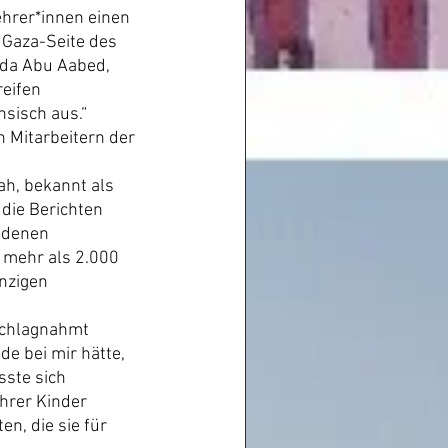
ehrer*innen einen 
 Gaza-Seite des 
uda Abu Aabed, 
eifen 
nsisch aus.“
Mitarbeitern der 
h, bekannt als 
 die Berichten 
 denen 
 mehr als 2.000 
nzigen 
schlagnahmt 
e bei mir hätte, 
ste sich 
hrer Kinder 
n, die sie für 