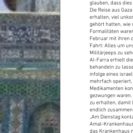
glauben, dass dies
Die Reise aus Gaza
erhalten, viel unkom
gehört hatten, wie 
Formalitäten waren 
Februar mit ihren 
Fahrt: Alles um un
Militärjeeps zu seh
Al-Farra erhielt d
behandeln zu lasse
infolge eines isra
mehrfach operiert,
Medikamenten konnt
gezwungen waren. F
zu erhalten, damit
endlich zusammen m
„Am Dienstag kont
Amal-Krankenhaus i
das Krankenhaus mi