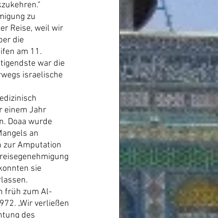
kzukehren.“
migung zu 
er Reise, weil wir 
ber die 
ifen am 11. 
tigendste war die 
wegs israelische 
edizinisch 
r einem Jahr 
en. Doaa wurde 
Mangels an 
h zur Amputation 
usreisegenehmigung 
konnten sie 
rlassen.
n früh zum Al-
72. „Wir verließen 
htung des 