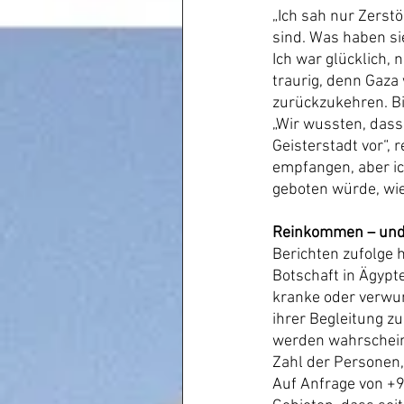
„Ich sah nur Zerst
sind. Was haben s
Ich war glücklich, 
traurig, denn Gaza 
zurückzukehren. Bit
„Wir wussten, dass 
Geisterstadt vor“, 
empfangen, aber ic
geboten würde, wie
Reinkommen – un
Berichten zufolge 
Botschaft in Ägypt
kranke oder verwun
ihrer Begleitung z
werden wahrscheinl
Zahl der Personen, 
Auf Anfrage von +97