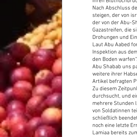
ihren Bluthochdruc
Nach Abschluss der
steigen, der von is
der von der Abu-Sha
Gazastreifen, die s
Drohungen und Ei
Laut Abu Aabed for
Inspektion aus dem
den Boden warfen“.
Abu Shabab uns pac
weitere ihrer Habs
Artikel befragten 
Zu diesem Zeitpun
durchsucht, und ei
mehrere Stunden l
von Soldatinnen te
schließlich beendet
noch eine letzte Er
Lamiaa bereits zum