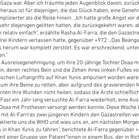
 Gaza war. Aber ich träumte jeden Augenblick davon, zurüc
 heraus ist für diejenigen, die das Glück haben, eine Geneh
plizierter als die Reise hinein. „Ich hatte große Angst vor d
sehr diejenigen gelitten hatten, die zurückgekehrt waren, a
relativ einfach“, erzählte Rasha Al-Farra, die den Gazastre
drei Kindern verlassen hatte, gegenüber +972. „Das Beängs
s herum war komplett zerstört. Es war erschreckend, unter
en.“
ie Ausreisegenehmigung, um ihre 20-jährige Tochter Doaa m
n, deren rechtes Bein und die Zehen ihres linken Fußes vo
elischen Luftangriffs auf Khan Yunis amputiert worden war
 um ihre Beine zu retten, aber aufgrund des gravierenden 
en ihre Wunden nicht heilen, sodass die Ärzte schließlic
ast ein Jahr lang versuchte Al-Farra wiederholt, eine A
 Doaa mit Prothesen versorgt werden konnte. Diese Woche 
it Al-Farrras zwei jüngeren Kindern den Gazastreifen ve
aktierte uns die WHO und wies uns an, am nächsten Morge
n Khan Yunis zu fahren“, berichtete Al-Farra gegenüber +9
t einer Gruppe von Patient*innen in einem Bus, der in Ric