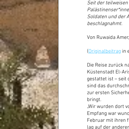
Seit der teilweis
Palästinenser*inne
Soldaten und der 
beschlagnahmt.
Von Ruwaida Amer,
(
Originalbeitrag
 in
Die Reise zurück n
Küstenstadt El-Ari
gestattet ist – se
sind das durchschni
zur ersten Sicherh
bringt.
„Wir wurden dort 
Empfang war wunder
Februar mit ihren
lag auf der anderen