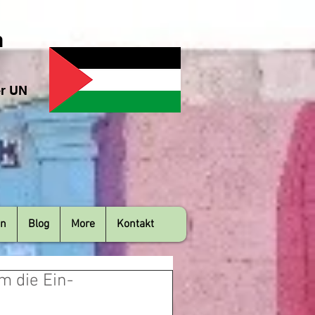
n
er UN
en
Blog
More
Kontakt
m die Ein-