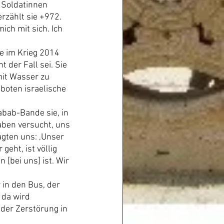
 Soldatinnen 
rzählt sie +972. 
ich mit sich. Ich 
e im Krieg 2014 
 der Fall sei. Sie 
mit Wasser zu 
boten israelische 
bab-Bande sie, in 
haben versucht, uns 
agten uns: ‚Unser 
geht, ist völlig 
[bei uns] ist. Wir 
in den Bus, der 
 da wird 
der Zerstörung in 