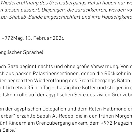
en Wiedereröffnung des Grenzübergangs Rafah haben nur we
n diesen passiert. Diejenigen, die zurückkehren, werden vo
Abu-Shabab-Bande eingeschüchtert und ihre Habseligkeit
 +972Mag, 13. Februar 2026
 englischer Sprache)
ach Gaza beginnt nachts und ohne große Vorwarnung. Von d
sh aus packen Palästinenser*innen, denen die Rückkehr in
it der begrenzten Wiederöffnung des Grenzübergangs Rafah 
ttlich etwa 35 pro Tag –, hastig ihre Koffer und steigen in 
eitskontrolle auf der ägyptischen Seite des zivilen Grenzü
von der ägyptischen Delegation und dem Roten Halbmond e
bar“, erzählte Sabah Al-Reqeb, die in den frühen Morgen
 fünf Kindern am Grenzübergang ankam, dem +972 Magazin
 Seite.“