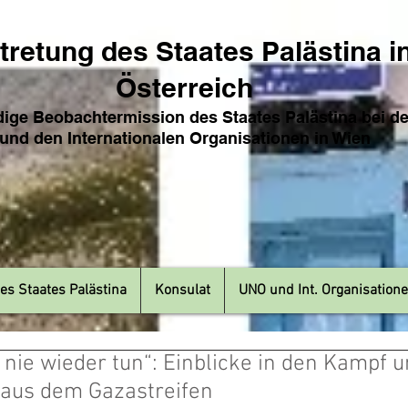
tretung des Sta
ates Pa
lästina i
Österreich
ige Beobachtermission des Staates Palästina bei d
und den Internat
ionale
n Organisationen in Wien
es Staates Palästina
Konsulat
UNO und Int. Organisation
 nie wieder tun“: Einblicke in den Kampf u
 aus dem Gazastreifen