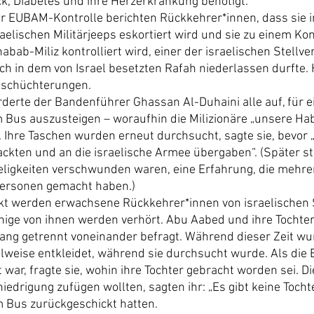
k, Diabetes und ihre Herzerkrankung benötigt.
 EUBAM-Kontrolle berichten Rückkehrer*innen, dass sie i
raelischen Militärjeeps eskortiert wird und sie zu einem Kon
bab-Miliz kontrolliert wird, einer der israelischen Stellv
ich in dem von Israel besetzten Rafah niederlassen durfte. 
nschüchterungen.
derte der Bandenführer Ghassan Al-Duhaini alle auf, für e
 Bus auszusteigen – woraufhin die Milizionäre „unsere Hab
 Ihre Taschen wurden erneut durchsucht, sagte sie, bevor 
kten und an die israelische Armee übergaben“. (Später stel
eligkeiten verschwunden waren, eine Erfahrung, die mehrer
Personen gemacht haben.)
kt werden erwachsene Rückkehrer*innen von israelischen 
nige von ihnen werden verhört. Abu Aabed und ihre Tochte
ang getrennt voneinander befragt. Während dieser Zeit w
ilweise entkleidet, während sie durchsucht wurde. Als die 
 war, fragte sie, wohin ihre Tochter gebracht worden sei. Die
niedrigung zufügen wollten, sagten ihr: „Es gibt keine Tochte
 Bus zurückgeschickt hatten.