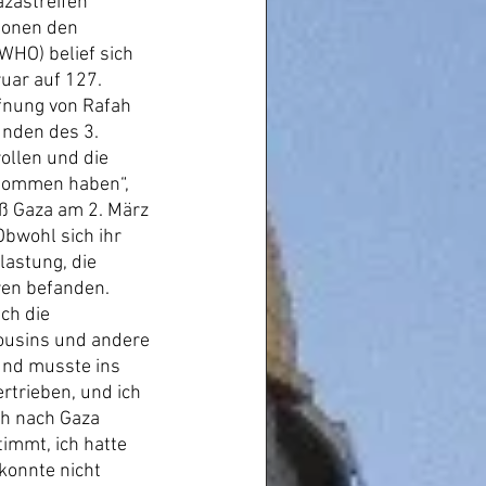
zastreifen 
sonen den 
WHO) belief sich 
ruar auf 127.
fnung von Rafah 
nden des 3. 
ollen und die 
enommen haben“, 
eß Gaza am 2. März 
Obwohl sich ihr 
astung, die 
hren befanden.
ch die 
Cousins und andere 
und musste ins 
trieben, und ich 
ch nach Gaza 
timmt, ich hatte 
konnte nicht 