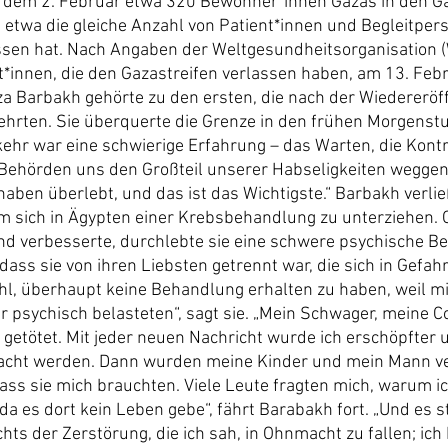
t dem 2. Februar etwa 320 Bewohner*innen Gazas in den Ga
d etwa die gleiche Anzahl von Patient*innen und Begleitper
ssen hat. Nach Angaben der Weltgesundheitsorganisation (
nt*innen, die den Gazastreifen verlassen haben, am 13. Feb
iza Barbakh gehörte zu den ersten, die nach der Wiedereröf
hrten. Sie überquerte die Grenze in den frühen Morgenstu
kehr war eine schwierige Erfahrung – das Warten, die Kontr
e Behörden uns den Großteil unserer Habseligkeiten wegg
 haben überlebt, und das ist das Wichtigste.“ Barbakh verli
 um sich in Ägypten einer Krebsbehandlung zu unterziehen. 
nd verbesserte, durchlebte sie eine schwere psychische Bel
dass sie von ihren Liebsten getrennt war, die sich in Gefa
ühl, überhaupt keine Behandlung erhalten zu haben, weil mi
r psychisch belasteten“, sagt sie. „Mein Schwager, meine 
etötet. Mit jeder neuen Nachricht wurde ich erschöpfter 
cht werden. Dann wurden meine Kinder und mein Mann ver
dass sie mich brauchten. Viele Leute fragten mich, warum i
da es dort kein Leben gebe“, fährt Barabakh fort. „Und es s
hts der Zerstörung, die ich sah, in Ohnmacht zu fallen; ich 