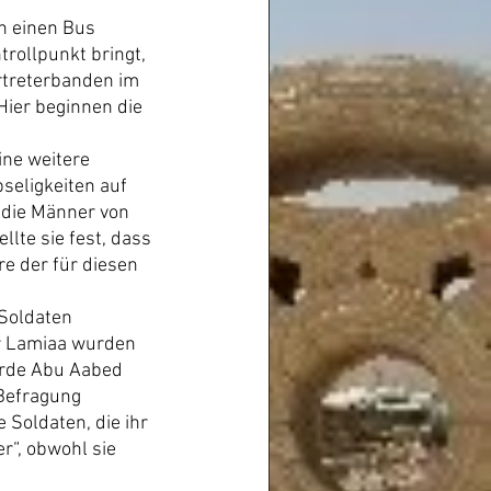
n einen Bus 
trollpunkt bringt, 
ertreterbanden im 
Hier beginnen die 
ine weitere 
seligkeiten auf 
„die Männer von 
lte sie fest, dass 
e der für diesen 
Soldaten 
r Lamiaa wurden 
urde Abu Aabed 
Befragung 
 Soldaten, die ihr 
r“, obwohl sie 