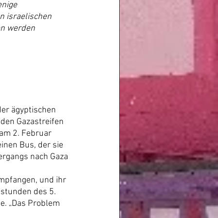
nige 
n israelischen 
en werden 
er ägyptischen 
 den Gazastreifen 
am 2. Februar 
einen Bus, der sie 
bergangs nach Gaza 
mpfangen, und ihr 
stunden des 5. 
e. „Das Problem 