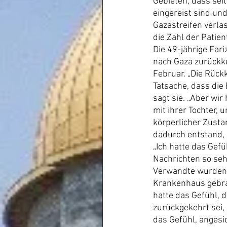
Gebieten, dass sei
eingereist sind un
Gazastreifen verla
die Zahl der Patie
Die 49-jährige Far
nach Gaza zurückke
Februar. „Die Rück
Tatsache, dass di
sagt sie. „Aber wir
mit ihrer Tochter,
körperlicher Zusta
dadurch entstand, 
„Ich hatte das Gef
Nachrichten so seh
Verwandte wurden g
Krankenhaus gebra
hatte das Gefühl, 
zurückgekehrt sei, 
das Gefühl, angesic