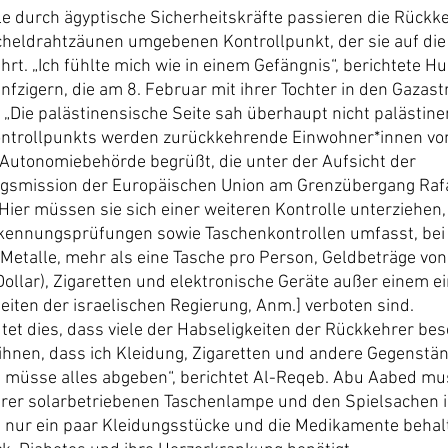
le durch ägyptische Sicherheitskräfte passieren die Rückk
heldrahtzäunen umgebenen Kontrollpunkt, der sie auf die
rt. „Ich fühlte mich wie in einem Gefängnis“, berichtete H
nfzigern, die am 8. Februar mit ihrer Tochter in den Gazastr
 „Die palästinensische Seite sah überhaupt nicht palästine
ntrollpunkts werden zurückkehrende Einwohner*innen von 
Autonomiebehörde begrüßt, die unter der Aufsicht der 
gsmission der Europäischen Union am Grenzübergang Rafa
Hier müssen sie sich einer weiteren Kontrolle unterziehen,
rkennungsprüfungen sowie Taschenkontrollen umfasst, bei
 Metalle, mehr als eine Tasche pro Person, Geldbeträge von
ollar), Zigaretten und elektronische Geräte außer einem ei
eiten der israelischen Regierung, Anm.] verboten sind.
utet dies, dass viele der Habseligkeiten der Rückkehrer be
 ihnen, dass ich Kleidung, Zigaretten und andere Gegenständ
ch müsse alles abgeben“, berichtet Al-Reqeb. Abu Aabed mus
rer solarbetriebenen Taschenlampe und den Spielsachen i
 nur ein paar Kleidungsstücke und die Medikamente behalte