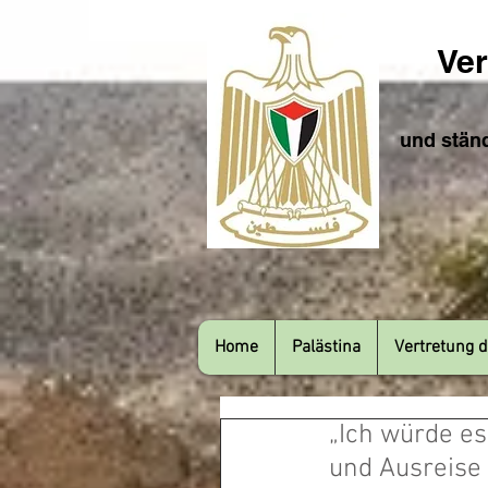
Ver
und ständ
Home
Palästina
Vertretung d
„Ich würde es
und Ausreise