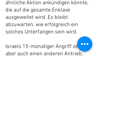
ähnliche Aktion ankündigen könnte, 
die auf die gesamte Enklave 
ausgeweitet wird. Es bleibt 
abzuwarten, wie erfolgreich ein 
solches Unterfangen sein wird.
Israels 15-monatiger Angriff zeigte 
aber auch einen anderen Antrieb, 
der zwar kein offizielles Kriegsziel 
ist, aber offenbar einen Großteil der 
Militärpolitik in Gaza bestimmt: das 
Bemühen, Bedingungen zu schaffen, 
die es unmöglich machen, in Gaza 
am Leben zu bleiben.
Anders ist es nicht zu erklären, dass 
eine ganze Bevölkerung 
ausgehungert wird, während 
gleichzeitig 
Lebensmittelverteilungszentren 