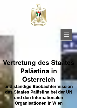
Vertretung des Sta
ates
Pa
lästina in
Österreich
und ständige Beobachtermission
des Staates Palästina bei der UN
und den Internat
ionale
n
Organisationen in Wien