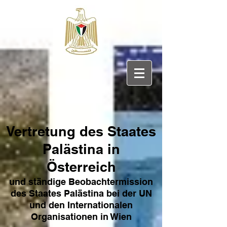
Vertretung des Sta
ates
Pa
lästina in
Österreich
und ständige Beobachtermission
des Staates Palästina bei der UN
und den Internat
ionale
n
Organisationen in Wien