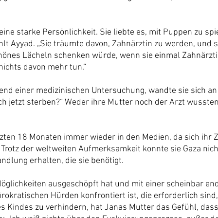
eine starke Persönlichkeit. Sie liebte es, mit Puppen zu sp
ählt Ayyad. „Sie träumte davon, Zahnärztin zu werden, und s
chönes Lächeln schenken würde, wenn sie einmal Zahnärztin
 nichts davon mehr tun.“
nd einer medizinischen Untersuchung, wandte sie sich an 
ich jetzt sterben?“ Weder ihre Mutter noch der Arzt wussten
tzten 18 Monaten immer wieder in den Medien, da sich ihr Z
. Trotz der weltweiten Aufmerksamkeit konnte sie Gaza nich
ndlung erhalten, die sie benötigt.
öglichkeiten ausgeschöpft hat und mit einer scheinbar en
okratischen Hürden konfrontiert ist, die erforderlich sind
s Kindes zu verhindern, hat Janas Mutter das Gefühl, dass 