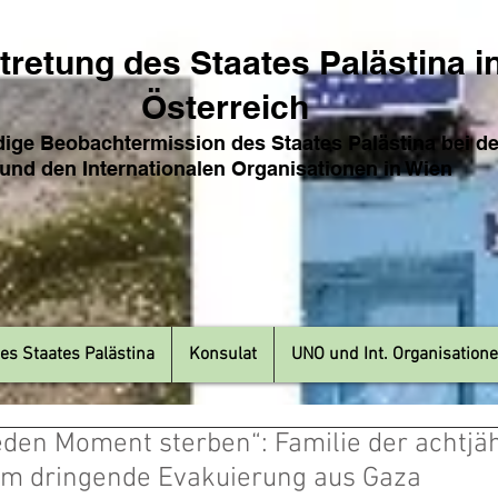
tretung des Sta
ates Pa
lästina i
Österreich
ige Beobachtermission des Staates Palästina bei d
und den Internat
ionale
n Organisationen in Wien
es Staates Palästina
Konsulat
UNO und Int. Organisation
eden Moment sterben“: Familie der achtjä
 um dringende Evakuierung aus Gaza