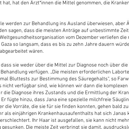
 hat, hat den Ärzt*innen die Mittel genommen, die Krank
älle werden zur Behandlung ins Ausland überwiesen, aber Ä
en sagen, dass die meisten Anträge auf unbestimmte Zeit 
Weltgesundheitsorganisation vom Dezember verliefen die 
Gaza so langsam, dass es bis zu zehn Jahre dauern würde, 
abgearbeitet wären.
 dass sie weder über die Mittel zur Diagnose noch über die
r Behandlung verfügen. „Die meisten erforderlichen Laborte
inmal Bluttests zur Bestimmung des Säuregehalts“, so Farw
 nicht verfügbar sind, wie können wir dann die komplexen 
ür die Diagnose ihres Zustands und die Ermittlung der Kra
“ Er fügte hinzu, dass Jana eine spezielle milchfreie Säugl
er die Vorräte, die sie für sie finden konnten, gehen bald zu
 als einjährigen Krankenhausaufenthalts hat sich Janas k
erschlechtert. Ihr Haar ist ausgefallen, sie kann nicht meh
g gesunken. Die meiste Zeit verbringt sie damit, ausdruckslo