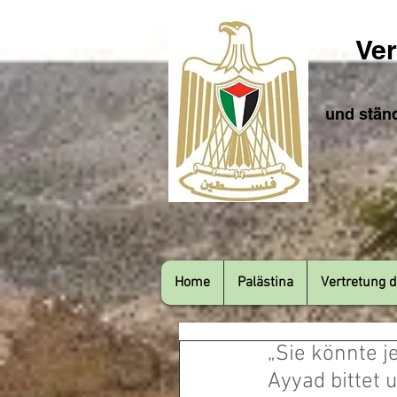
Ver
und ständ
Home
Palästina
Vertretung d
„Sie könnte j
Ayyad bittet