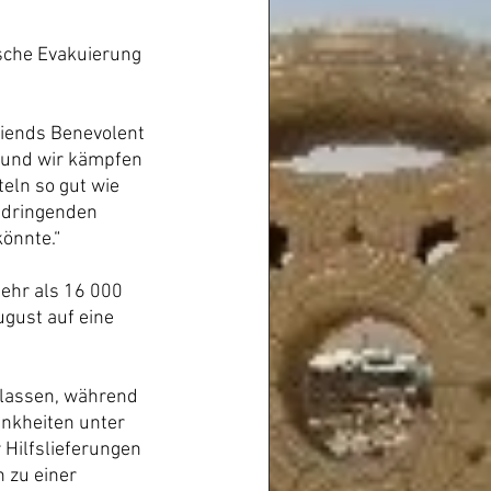
ische Evakuierung 
riends Benevolent 
 und wir kämpfen 
eln so gut wie 
 dringenden 
önnte.“
mehr als 16 000 
gust auf eine 
rlassen, während 
ankheiten unter 
 Hilfslieferungen 
 zu einer 