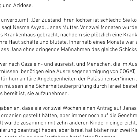
g und Azidose.
 unverblümt: ‚Der Zustand Ihrer Tochter ist schlecht; Sie kö
, sagt Nesma Ayyad, Janas Mutter. Vor zwei Monaten wurde
s Krankenhaus gebracht, nachdem sie plötzlich eine Krankh
 ihre Haut schälte und blutete. Innerhalb eines Monats war 
dass Jana ohne dringende Maßnahmen das gleiche Schicksa
, wer nach Gaza ein- und ausreist, und Menschen, die im Au
müssen, benötigen eine Ausreisegenehmigung von COGAT, d
e für humanitäre Angelegenheiten der Palästinenser*innen z
en müssen eine Sicherheitsüberprüfung durch Israel best
s bereit ist, sie aufzunehmen.
aben an, dass sie vor zwei Wochen einen Antrag auf Janas
ordanien gestellt hätten, aber immer noch auf die Genehm
ll wurde zusammen mit zehn anderen Kindern eingereicht, 
ierung beantragt haben, aber Israel hat bisher nur zwei Ki