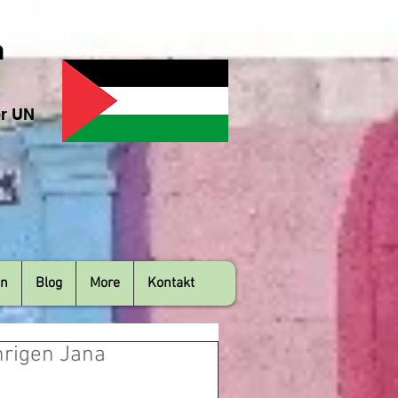
n
er UN
en
Blog
More
Kontakt
hrigen Jana