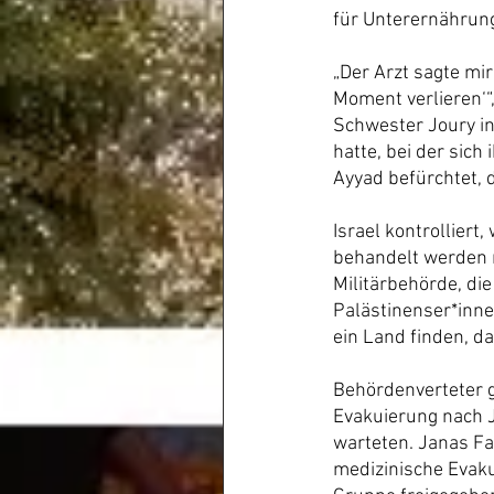
für Unterernährun
„Der Arzt sagte mir
Moment verlieren‘“
Schwester Joury in
hatte, bei der sich
Ayyad befürchtet, 
Israel kontrolliert
behandelt werden 
Militärbehörde, di
Palästinenser*inn
ein Land finden, da
Behördenverteter g
Evakuierung nach J
warteten. Janas Fa
medizinische Evaku