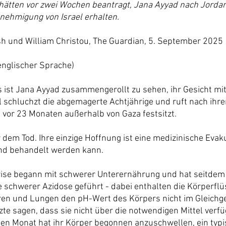
hätten vor zwei Wochen beantragt, Jana Ayyad nach Jordani
nehmigung von Israel erhalten.
h und William Christou, The Guardian, 5. September 2025
 englischer Sprache)
s ist Jana Ayyad zusammengerollt zu sehen, ihr Gesicht mi
schluchzt die abgemagerte Achtjährige und ruft nach ihrem 
 vor 23 Monaten außerhalb von Gaza festsitzt.
 dem Tod. Ihre einzige Hoffnung ist eine medizinische Evak
and behandelt werden kann.
rise begann mit schwerer Unterernährung und hat seitdem 
 schwerer Azidose geführt - dabei enthalten die Körperflüss
eren und Lungen den pH-Wert des Körpers nicht im Gleichge
zte sagen, dass sie nicht über die notwendigen Mittel verfü
ten Monat hat ihr Körper begonnen anzuschwellen, ein typ