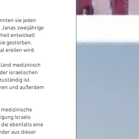
nnten sie jeden 
 Janas zweijährige 
eit entwickelt 
sie gestorben. 
l ereilen wird.
sland medizinisch 
er israelischen 
uständig ist. 
ehen und außerdem 
 medizinische 
igung Israels 
die ebenfalls eine 
nder aus dieser 