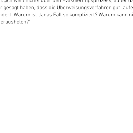
: „Ich weiß nichts über den Evakuierungsprozess, außer da
 gesagt haben, dass die Überweisungsverfahren gut laufen,
ändert. Warum ist Janas Fall so kompliziert? Warum kann n
herausholen?“