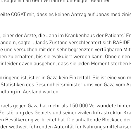
, sagte ein an dem Verfahren beteiligter Beamter.
 teilte COGAT mit, dass es keinen Antrag auf Janas medizin
 einer der Ärzte, die Jana im Krankenhaus der Patients’ F
handeln, sagte: „Janás Zustand verschlechtert sich RAPIDE
 und versuchen mit den sehr begrenzten verfügbaren Mitt
ben zu erhalten, bis sie evakuiert werden kann. Ohne einen
r leider davon ausgehen, dass sie jeden Moment sterben k
ringend ist, ist er in Gaza kein Einzelfall. Sie ist eine von 
 Statistiken des Gesundheitsministeriums von Gaza vom Au
ndlung im Ausland warten.
Israels gegen Gaza hat mehr als 150 000 Verwundete hinte
Zerstörung des Gebiets und seiner zivilen Infrastruktur Kr
en Bevölkerung verbreitet hat. Die anhaltende Blockade der
 der weltweit führenden Autorität für Nahrungsmittelkrisen