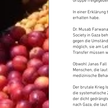
Gruppe freigegeben
In einer Erklärung
erhalten habe.
Dr. Musab Farwana,
Society in Gaza be
gegen die Umstände
möglich, sie am Le
Transfer müssen wi
Obwohl Janas Fall d
Menschen, die laut
medizinische Beha
Der brutale Krieg 
die systematische 
der dicht gedrängt
nach Gaza, die laut