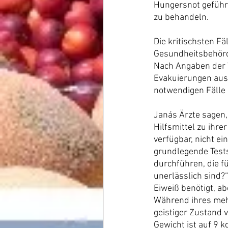
Hungersnot geführt
zu behandeln.
Die kritischsten F
Gesundheitsbehörd
Nach Angaben der 
Evakuierungen aus 
notwendigen Fälle 
Janás Ärzte sagen,
Hilfsmittel zu ihre
verfügbar, nicht e
grundlegende Tests
durchführen, die f
unerlässlich sind?
Eiweiß benötigt, ab
Während ihres mehr
geistiger Zustand v
Gewicht ist auf 9 k