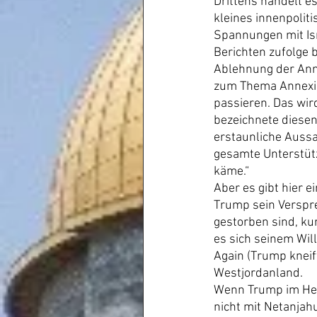
Drittens handelt es
kleines innenpoliti
Spannungen mit Is
Berichten zufolge 
Ablehnung der Ann
zum Thema Annexio
passieren. Das wird
bezeichnete diesen
erstaunliche Aussa
gesamte Unterstütz
käme.“
Aber es gibt hier 
Trump sein Verspre
gestorben sind, ku
es sich seinem Wil
Again (Trump kneif
Westjordanland.
Wenn Trump im Herb
nicht mit Netanjah