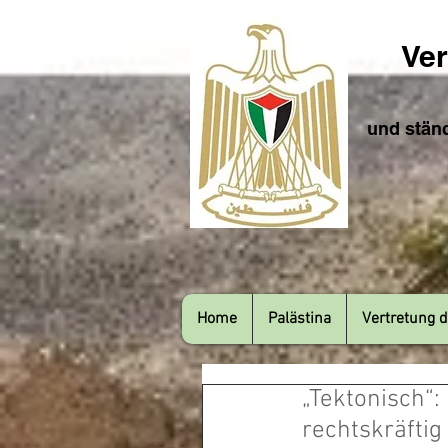
Ver
und ständ
Home
Palästina
Vertretung d
„Tektonisch“:
rechtskräftig