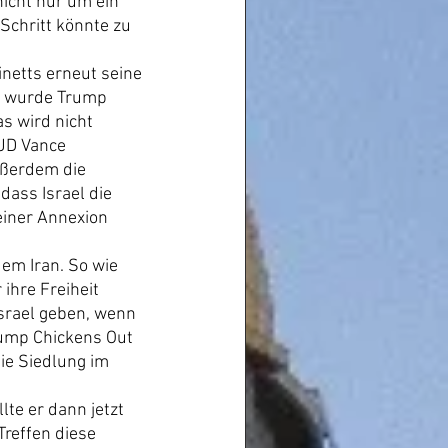
nicht nur um ein 
Schritt könnte zu 
netts erneut seine 
r wurde Trump 
 wird nicht 
 JD Vance 
ußerdem die 
ass Israel die 
einer Annexion 
em Iran. So wie 
ihre Freiheit 
srael geben, wenn 
rump Chickens Out 
ie Siedlung im 
te er dann jetzt 
reffen diese 