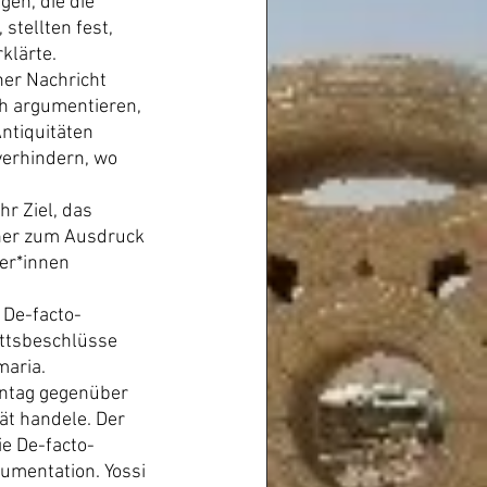
en, die die 
tellten fest, 
klärte.
ner Nachricht 
ch argumentieren, 
ntiquitäten 
verhindern, wo 
r Ziel, das 
ener zum Ausdruck 
ker*innen 
 De-facto-
ettsbeschlüsse 
maria.
nntag gegenüber 
ät handele. Der 
ie De-facto-
gumentation. Yossi 