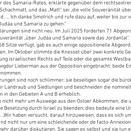
er des Samaria-Rates, erklärte gegenüber dem rechtsextr
 Schachmatt, und das „Matt” sei „die volle Souveränität übe
. ... Ich danke Smotrich und rufe dazu auf, weiter bis zur v
Judäa und Samaria zu gehen.”
lärungen sind nicht neu. Im Juli 2025 forderten 71 Abgeord
eränität „über Judäa und Samaria sowie das Jordantal“. D
68 Sitze verfügt, gab es auch einige oppositionelle Abgeord
en. Im Oktober stimmte die Knesset über zwei konkrete G
ung israelischen Rechts auf Teile oder die gesamte Westba
igdor Lieberman aus der Opposition eingebracht; beide E
genommen.
rungen sind noch schlimmer; sie beseitigen sogar die büro
r Landraub und Siedlungen und beschneiden die nominelle
n in den Gebieten A und B erheblich.
he nicht mehr um Auswege aus den Osloer Abkommen, die u
die Besetzung durch Israel zu beenden; dies bedeute eine 
„Wir haben versucht, darauf hinzuweisen, dass es sich um
nd nicht nur um eine schleichende oder de facto-Annexion, 
ehr darüber diskutieren. Sie sagen es selbst und sie tun e