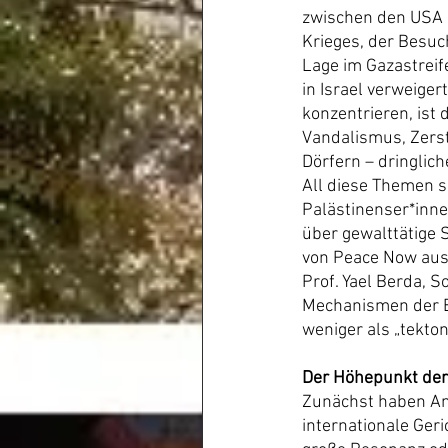
zwischen den USA 
Krieges, der Besuc
Lage im Gazastreif
in Israel verweiger
konzentrieren, ist
Vandalismus, Zers
Dörfern – dringlich
All diese Themen s
Palästinenser*innen
über gewalttätige S
von Peace Now ausf
Prof. Yael Berda, S
Mechanismen der Be
weniger als „tekto
Der Höhepunkt der
Zunächst haben Ana
internationale Geri