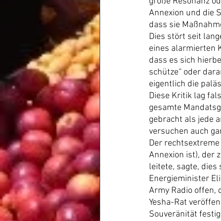
große Resonanz ode
Annexion und die S
dass sie Maßnahmen
Dies stört seit lan
eines alarmierten 
dass es sich hierbe
schütze“ oder dara
eigentlich die pal
Diese Kritik lag fa
gesamte Mandatsgeb
gebracht als jede a
versuchen auch gar
Der rechtsextreme 
Annexion ist), der
leitete, sagte, die
Energieminister El
Army Radio offen, 
Yesha-Rat veröffen
Souveränität festig