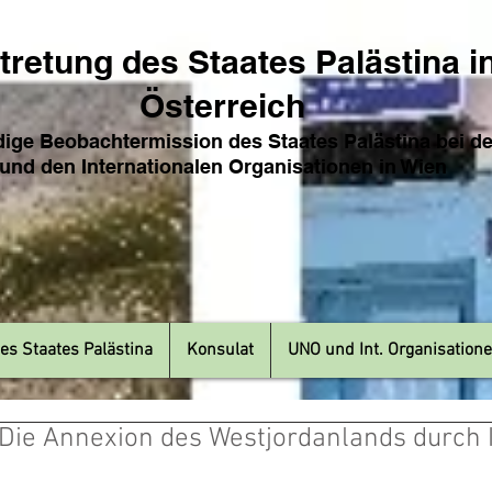
tretung des Sta
ates Pa
lästina i
Österreich
ige Beobachtermission des Staates Palästina bei d
und den Internat
ionale
n Organisationen in Wien
es Staates Palästina
Konsulat
UNO und Int. Organisation
 Die Annexion des Westjordanlands durch I