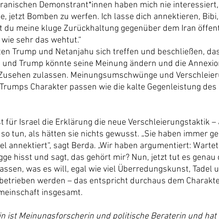
iranischen Demonstrant*innen haben mich nie interessiert, u
, jetzt Bomben zu werfen. Ich lasse dich annektieren, Bibi,
du meine kluge Zurückhaltung gegenüber dem Iran öffentl
, wie sehr das wehtut.“
en Trump und Netanjahu sich treffen und beschließen, da
, und Trump könnte seine Meinung ändern und die Annexion
 Zusehen zulassen. Meinungsumschwünge und Verschleier
rumps Charakter passen wie die kalte Gegenleistung des 
t für Israel die Erklärung die neue Verschleierungstaktik 
so tun, als hätten sie nichts gewusst. „Sie haben immer ge
l annektiert“, sagt Berda. „Wir haben argumentiert: Wartet 
agge hisst und sagt, das gehört mir? Nun, jetzt tut es genau 
lassen, was es will, egal wie viel Überredungskunst, Tadel 
betrieben werden – das entspricht durchaus dem Charakte
meinschaft insgesamt.
in ist Meinungsforscherin und politische Beraterin und hat