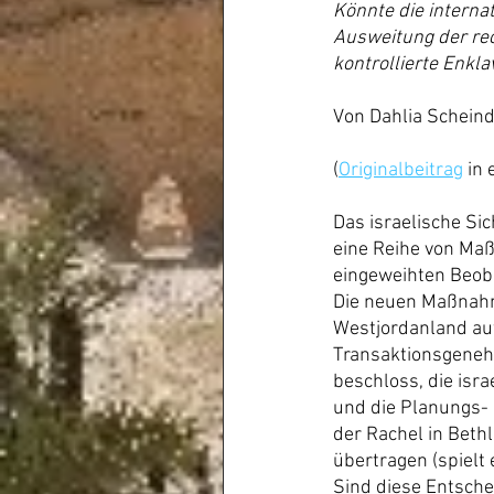
Könnte die interna
Ausweitung der rec
kontrollierte Enkl
Von Dahlia Scheind
(
Originalbeitrag
 in
Das israelische Sic
eine Reihe von Ma
eingeweihten Beob
Die neuen Maßnahm
Westjordanland auf 
Transaktionsgenehm
beschloss, die isr
und die Planungs-
der Rachel in Beth
übertragen (spielt 
Sind diese Entsch