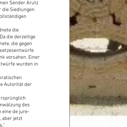
emen Sender Arutz 
r die Siedlungen 
ollständigen 
nete die 
a die derzeitige 
nete, die gegen 
esetzesentwürfe 
nk vorsahen. Einer 
ntwürfe wurden in 
kratischen 
 Autorität der 
rsprünglich 
Umwälzung des 
 eine de jure-
aber jetzt 
s.“