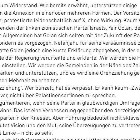
aum Widerstand. Wie bereits erwähnt, unterstützen einige 
n die Annexion in einer oder mehreren Formen. Der Vorsit
, protestierte leidenschaftlich auf X, ohne Wirkung. Kaum
nden der linken zionistischen Partei Israels, Yair Golan, 
 Allgemeinen hat Golan sich selten mit der Zukunft der Pa
ondern es vorgezogen, Netanjahu für seine Versäumnisse zu
atte Golan jedoch eine kurze Erklärung abgegeben, in der e
le der Regierung verurteilte und erklärte: „Wir werden die 
en einstellen. Wir werden die Gemeinden in der Nähe des Za
tärken und unterstützen, und es wird eine Grenzziehung ge
hen Mehrheit zu erhalten.“
nzziehung“. Wer blinzelt, hat es verpasst. Er kann kaum „Zw
 vor, nicht über Palästinenser*innen zu sprechen.
rgumentieren, wenn seine Partei in glaubwürdigen Umfrage
winnt. Das ist eine Verbesserung gegenüber den derzeitigen 
spartei in der Knesset. Aber Führung bedeutet nicht sklavi
tet Vision und den Mut, seine Überzeugungen zu vertreten.
 Linke – nicht so sehr.