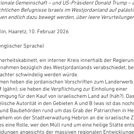
tionale Gemeinschaft – und US-Präsident Donald Trump – a
htlichen Befugnisse Israels im Westjordanland auf palästi
aven endlich dazu bewegt werden, über leere Verurteilung
lin, Haaretz, 10. Februar 2026
 englischer Sprache)
herheitskabinett, ein interner Kreis innerhalb der Regieru
ßnahmen bezüglich des Westjordanlands verabschiedet, bei
achter schwindelig werden würde.
en heben die jordanischen Vorschriften zum Landerwerb 
(gähn); sie heben die Verpflichtung zur Einholung einer 
igung für den Kauf von israelischem Land auf (häh?). Das
aelische Autorität in den Gebieten A und B (was ist das noc
 und Baubehörden rund um das Grab der Patriarchen in He
lehem von der Stadtverwaltung Hebron an die israelische Zi
es eine Rolle, wer den Müll rund um eine heilige Stätte ents
eidungen angesichts der massiven regionalen Entwicklunge