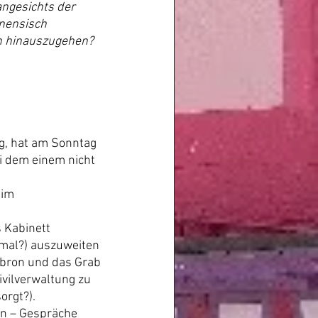
ngesichts der 
nensisch 
en hinauszugehen?
ng, hat am Sonntag 
 dem einem nicht 
im 
 Kabinett 
hmal?) auszuweiten 
bron und das Grab 
vilverwaltung zu 
orgt?).
n – Gespräche 