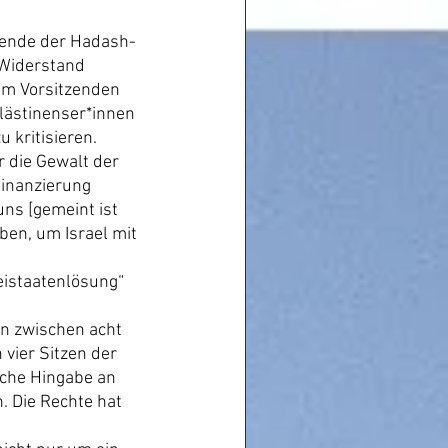
zende der Hadash-
 Widerstand 
dem Vorsitzenden 
lästinenser*innen 
 kritisieren.
r die Gewalt der 
Finanzierung 
uns [gemeint ist 
ben, um Israel mit 
eistaatenlösung“ 
n zwischen acht 
vier Sitzen der 
sche Hingabe an 
 Die Rechte hat 