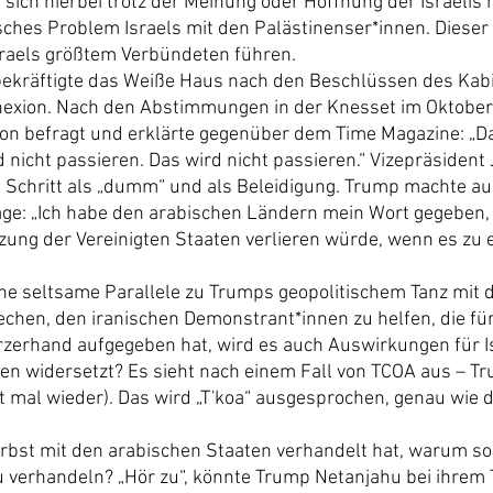
 sich hierbei trotz der Meinung oder Hoffnung der Israelis 
sches Problem Israels mit den Palästinenser*innen. Dieser 
raels größtem Verbündeten führen.
bekräftigte das Weiße Haus nach den Beschlüssen des Kabi
exion. Nach den Abstimmungen in der Knesset im Oktobe
n befragt und erklärte gegenüber dem Time Magazine: „Das
 nicht passieren. Das wird nicht passieren.“ Vizepräsident
 Schritt als „dumm“ und als Beleidigung. Trump machte a
ge: „Ich habe den arabischen Ländern mein Wort gegeben, d
ung der Vereinigten Staaten verlieren würde, wenn es zu 
eine seltsame Parallele zu Trumps geopolitischem Tanz mit d
chen, den iranischen Demonstrant*innen zu helfen, die für 
rzerhand aufgegeben hat, wird es auch Auswirkungen für I
len widersetzt? Es sieht nach einem Fall von TCOA aus – T
t mal wieder). Das wird „T'koa“ ausgesprochen, genau wie d
st mit den arabischen Staaten verhandelt hat, warum soll
u verhandeln? „Hör zu“, könnte Trump Netanjahu bei ihrem T