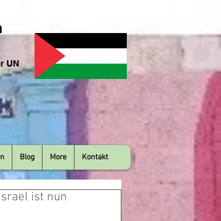
n
er UN
en
Blog
More
Kontakt
srael ist nun