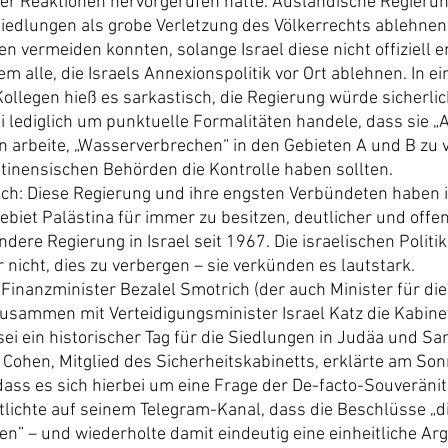
r Reaktionen hervorgerufen hätte. Ausländische Regierung
iedlungen als grobe Verletzung des Völkerrechts ablehnen, s
 vermeiden konnten, solange Israel diese nicht offiziell er
gem alle, die Israels Annexionspolitik vor Ort ablehnen. In ei
Kollegen hieß es sarkastisch, die Regierung würde sicherli
i lediglich um punktuelle Formalitäten handele, dass sie „A
n arbeite, „Wasserverbrechen“ in den Gebieten A und B zu 
ästinensischen Behörden die Kontrolle haben sollten.
lsch: Diese Regierung und ihre engsten Verbündeten haben ih
iet Palästina für immer zu besitzen, deutlicher und off
ndere Regierung in Israel seit 1967. Die israelischen Politi
 nicht, dies zu verbergen – sie verkünden es lautstark.
Finanzminister Bezalel Smotrich (der auch Minister für die
 zusammen mit Verteidigungsminister Israel Katz die Kabin
s sei ein historischer Tag für die Siedlungen in Judäa und Sa
i Cohen, Mitglied des Sicherheitskabinetts, erklärte am So
dass es sich hierbei um eine Frage der De-facto-Souveränit
tlichte auf seinem Telegram-Kanal, dass die Beschlüsse „d
en” – und wiederholte damit eindeutig eine einheitliche Ar