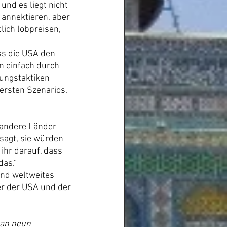
nd es liegt nicht 
 annektieren, aber 
ich lobpreisen, 
ss die USA den 
 einfach durch 
ungstaktiken 
ersten Szenarios.
– andere Länder 
sagt, sie würden 
ihr darauf, dass 
das.“
und weltweites 
r der USA und der 
 an neun 