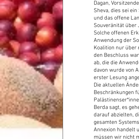
Dagan, Vorsitzend
Sheva, dies sei ein
und das offene Land
Souveränität über 
Solche offenen Erk
Anwendung der Souv
Koalition nur über 
den Beschluss war
ab, die die Anwend
davon wurde von Av
erster Lesung an
Die aktuellen Ände
Beschränkungen fü
Palästinenser*inne
Berda sagt, es ge
darauf abzielten, 
gesamten Systems. 
Annexion handelt u
müssen wir nicht m