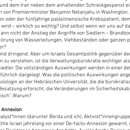
und dem Iran neben dem anhaltenden Schreckgespenst ei
h von Premierminister Benjamin Netanjahu in Washington, d
en oder der fünfjährige palästinensische Krebspatient, de
t wird – wirklich so wichtig? Und selbst wenn wir uns auf 
 dann nicht der Anstieg der Angriffe von Siedlern – Brandb
törung von Wasserleitungen, Viehbeständen oder ganzen p
er?
ind dringend. Aber um Israels Gesamtpolitik gegenüber de
 zu verstehen, ist die Verwaltungsbürokratie wichtiger als
iedler. Die vollständigen Auswirkungen werden in einer det
ührlich dargelegt. Was die politischen Auswirkungen ange
oziologin an der Hebräischen Universität, die die bürokratis
satzung erforscht, die Veränderungen im Sicherheitskabin
nisch“. Warum?
 Annexion
lyst*innen (darunter Berda und ich), Aktivist*innengrupp
chte Israel jahrelang vor einer De-facto-Annexion gewarnt,