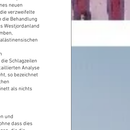
nes neuen 
ie verzweifelte 
m die Behandlung 
das Westjordanland 
omben, 
alästinensischen 
n 
 die Schlagzeilen 
aillierten Analyse 
ht, so bezeichnet 
chen 
ett als nichts 
en und 
 ohne dass dies 