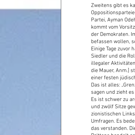
Zweitens gibt es k
Oppositionsparteie
Partei, Ayman Odeh
kommt vom Vorsitze
der Demokraten. Im
befassen wollen, s
Einige Tage zuvor h
Siedler und die Rol
illegaler Aktivität
die Mauer, Anm.] s
einer festen jüdisc
Das ist alles: „Gre
sagen und zieht es
Es ist schwer zu a
und zwölf Sitze ge
zionistischen Link
Umfragen. Es bedeu
das verstanden. Die