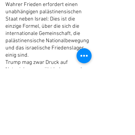
Wahrer Frieden erfordert einen 
unabhängigen palästinensischen 
Staat neben Israel: Dies ist die 
einzige Formel, über die sich die 
internationale Gemeinschaft, die 
palästinensische Nationalbewegung 
und das israelische Friedenslager 
einig sind.
Trump mag zwar Druck auf 
Netanjahu ausgeübt haben, um den 
Völkermord zu stoppen, aber er hat 
dies wahrscheinlich nur getan, weil 
die Belastung durch seine 
Beziehung zu Netanjahus 
verhasstem Regime zu groß 
geworden war. Die Massenproteste 
auf der ganzen Welt für die 
Befreiung Palästinas und die 
unerschütterlichen 