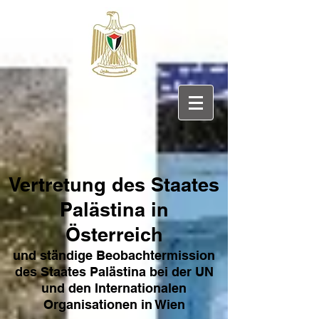
Vertretung des Sta
ates
Pa
lästina in
Österreich
und ständige Beobachtermission
des Staates Palästina bei der UN
und den Internat
ionale
n
Organisationen in Wien