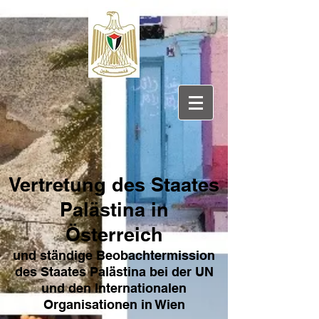
Vertretung des Sta
ates
Pa
lästina in
Österreich
und ständige Beobachtermission
des Staates Palästina bei der UN
und den Internat
ionale
n
Organisationen in Wien