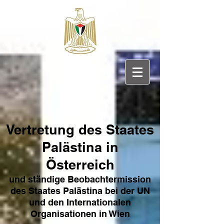
Vertretung des Sta
ates
Pa
lästina in
Österreich
und ständige Beobachtermission
des Staates Palästina bei der UN
und den Internat
ionale
n
Organisationen in Wien