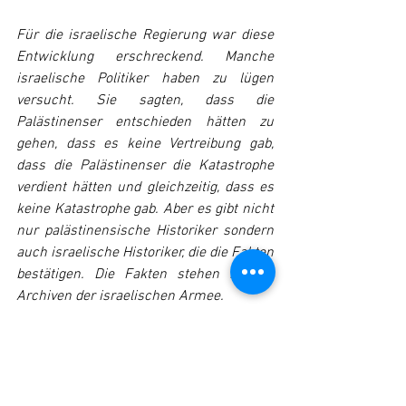
Für die israelische Regierung war diese 
Entwicklung erschreckend. Manche 
israelische Politiker haben zu lügen 
versucht. Sie sagten, dass die 
Palästinenser entschieden hätten zu 
gehen, dass es keine Vertreibung gab, 
dass die Palästinenser die Katastrophe 
verdient hätten und gleichzeitig, dass es 
keine Katastrophe gab. Aber es gibt nicht 
nur palästinensische Historiker sondern 
auch israelische Historiker, die die Fakten 
bestätigen. Die Fakten stehen in den 
Archiven der israelischen Armee.
Deshalb hat die israelische Knesset im 
Jahr 2011 das Nakba-Gesetz erlassen. 
Laut dem Gesetz kann jede Organisation 
in Israel, die über die Nakba berichtet, ihr 
öffentliches Geld verlieren. Trotz diesem 