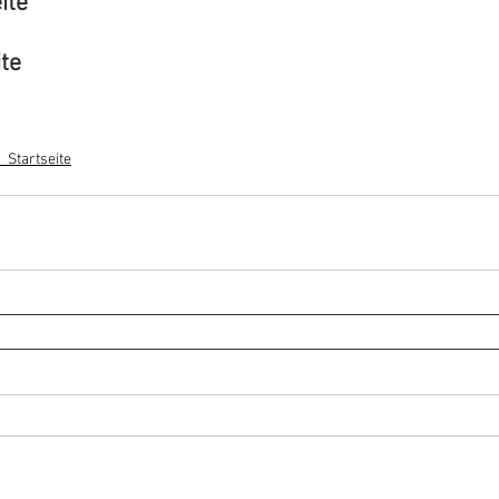
ite 
ite
_Startseite