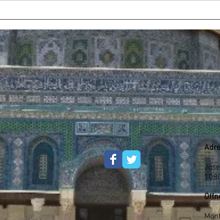
Adre
Jose
108
Öffn
Mont