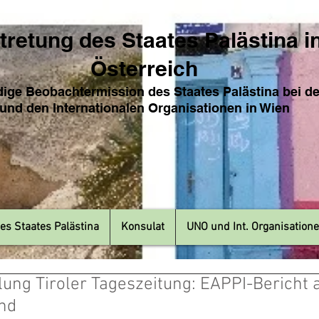
tretung des Sta
ates Pa
lästina i
Österreich
ige Beobachtermission des Staates Palästina bei d
und den Internat
ionale
n Organisationen in Wien
es Staates Palästina
Konsulat
UNO und Int. Organisation
ung Tiroler Tageszeitung: EAPPI-Bericht
nd