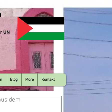
n
er UN
en
Blog
More
Kontakt
 aus dem