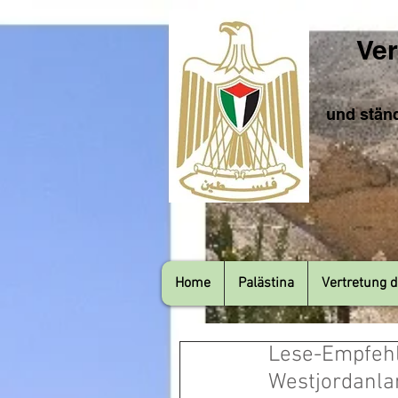
Ver
und ständ
Home
Palästina
Vertretung d
Lese-Empfehl
Westjordanla