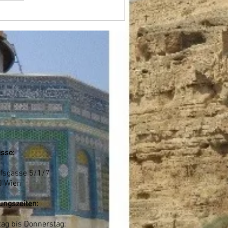
sse:
fsgasse 5/1/7
0 Wien
ungszeiten:
ag bis Donnerstag: