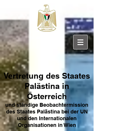
Vertretung des Sta
ates
Pa
lästina in
Österreich
und ständige Beobachtermission
des Staates Palästina bei der UN
und den Internat
ionale
n
Organisationen in Wien