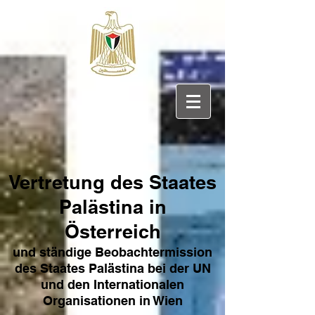
Vertretung des Sta
ates
Pa
lästina in
Österreich
und ständige Beobachtermission
des Staates Palästina bei der UN
und den Internat
ionale
n
Organisationen in Wien