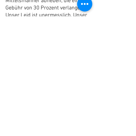
Mittelsmänner abheben, die eine 
Gebühr von 30 Prozent verlangen.
Unser Leid ist unermesslich. Unser 
Leben hat sich nur noch auf das 
Überleben reduziert - jeder Tag ist 
ein Kampf darum, wie wir an 
Nahrung und Wasser kommen, was 
wir zum Kochen verbrennen, wie wir 
an Bargeld kommen. Alles ist so 
schwierig. Jetzt sind 100 Schekel 
[24 Euro, Anm.] das wert, was 10 
Schekel [2.4 Euro, Anm.] vor dem 
Krieg waren. Mit 100 Schekel kann 
man hier fast nichts mehr kaufen.
Wenn die Grenzübergänge 
geschlossen bleiben und der Krieg 
weitergeht, werden wir sterben - 
entweder durch die 
Bombardierungen oder durch 