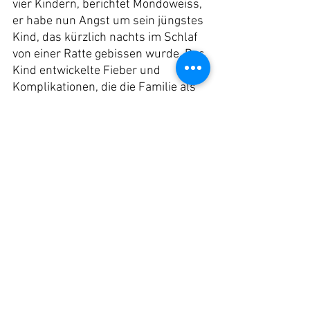
vier Kindern, berichtet Mondoweiss, 
er habe nun Angst um sein jüngstes 
Kind, das kürzlich nachts im Schlaf 
von einer Ratte gebissen wurde. Das 
Kind entwickelte Fieber und 
Komplikationen, die die Familie als 
schwerwiegend beschrieb. Al-
Basyouni sagt, was die 
Palästinenser*innen in den Zelten 
erdulden müssen, sei etwas, das 
noch niemand in Gaza je zuvor erlebt 
habe. Früher drangen Ratten selten 
in Häuser ein, und es war äußerst 
ungewöhnlich, von einem Rattenbiss 
zu hören. „Ich habe in meinem 
ganzen Leben noch nie davon 
gehört, dass eine Ratte einen 
Menschen angegriffen und gebissen 
hat“, sagt er. „Nicht bis nach diesem 