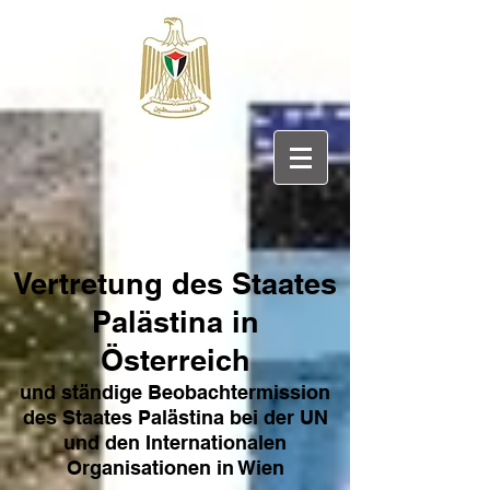
Vertretung des Sta
ates
Pa
lästina in
Österreich
und ständige Beobachtermission
des Staates Palästina bei der UN
und den Internat
ionale
n
Organisationen in Wien