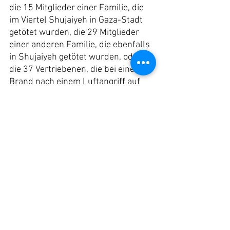
die 15 Mitglieder einer Familie, die 
im Viertel Shujaiyeh in Gaza-Stadt 
getötet wurden, die 29 Mitglieder 
einer anderen Familie, die ebenfalls 
in Shujaiyeh getötet wurden, oder 
die 37 Vertriebenen, die bei einem 
Brand nach einem Luftangriff auf 
Zelte in der „humanitären Zone“ von 
Al-Muwasi getötet wurden - alles 
Vorfälle der letzten elf Tage?
Angesichts dieser Anhäufung von 
schwarzen Kugeln – den 
Zeugenaussagen, den Fotos, den 
Untersuchungsberichten, den 
Berichten internationaler 
Organisationen, den Satellitenfotos 
und dem gesunden 
Menschenverstand – gibt es keine 
Logik in der Annahme, dass die 