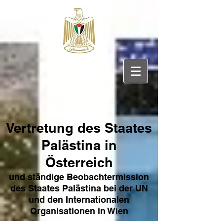
Vertretung des Sta
ates
Pa
lästina in
Österreich
und ständige Beobachtermission
des Staates Palästina bei der UN
und den Internat
ionale
n
Organisationen in Wien