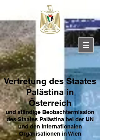
Vertretung des Sta
ates
Pa
lästina in
Österreich
und ständige Beobachtermission
des Staates Palästina bei der UN
und den Internat
ionale
n
Organisationen in Wien