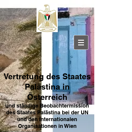
Vertretung des Sta
ates
Pa
lästina in
Österreich
und ständige Beobachtermission
des Staates Palästina bei der UN
und den Internat
ionale
n
Organisationen in Wien