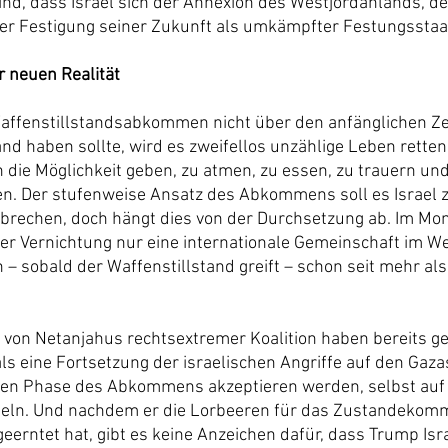
ind, dass Israel sich der Annexion des Westjordanlands, de
der Festigung seiner Zukunft als umkämpfter Festungssta
 neuen Realität
affenstillstandsabkommen nicht über den anfänglichen Ze
nd haben sollte, wird es zweifellos unzählige Leben retten
 die Möglichkeit geben, zu atmen, zu essen, zu trauern und
n. Der stufenweise Ansatz des Abkommens soll es Israel 
rechen, doch hängt dies von der Durchsetzung ab. Im Mom
 Vernichtung nur eine internationale Gemeinschaft im Weg
 – sobald der Waffenstillstand greift – schon seit mehr al
r von Netanjahus rechtsextremer Koalition haben bereits ge
ls eine Fortsetzung der israelischen Angriffe auf den Gaza
ten Phase des Abkommens akzeptieren werden, selbst auf 
seln. Und nachdem er die Lorbeeren für das Zustandekom
eerntet hat, gibt es keine Anzeichen dafür, dass Trump Isra