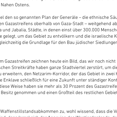
 Nahen Ostens.
ael den so genannten Plan der Generäle – die ethnische Sä
n Gazastreifens oberhalb von Gaza-Stadt – weitgehend ab
a und Jabalia, Städte, in denen einst über 300.000 Mensch
 gelegt, um das Gebiet zu entvölkern und die israelische K
gleichzeitig die Grundlage für den Bau jüdischer Siedlunge
im Gazastreifen zeichnen heute ein Bild, das wir noch nicht
schen Streitkräfte haben ganze Stadtviertel zerstört, um d
 erweitern, den Netzarim-Korridor, der das Gebiet in zwei Hä
 Enklave schließlich für eine Zukunft unter ständiger Kont
diese Weise haben sie mehr als 30 Prozent des Gazastreifen
 Besitz genommen und einen Großteil des restlichen Gebi
s Waffenstillstandsabkommen zu, wohl wissend, dass die 