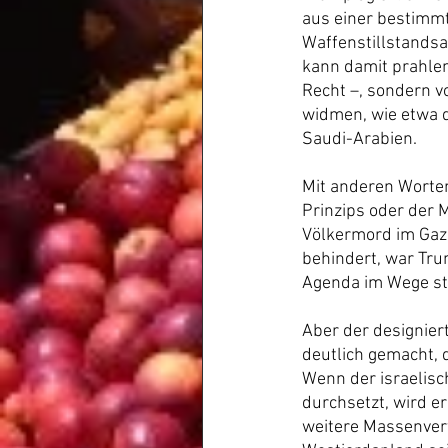
aus einer bestimm
Waffenstillstandsa
kann damit prahlen
Recht –, sondern vo
widmen, wie etwa 
Saudi-Arabien.
Mit anderen Worten
Prinzips oder der 
Völkermord im Gaza
behindert, war Tru
Agenda im Wege s
Aber der designier
deutlich gemacht, 
Wenn der israelisc
durchsetzt, wird er
weitere Massenver