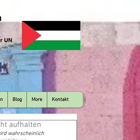
n
er UN
en
Blog
More
Kontakt
cht aufhalten
ird wahrscheinlich 