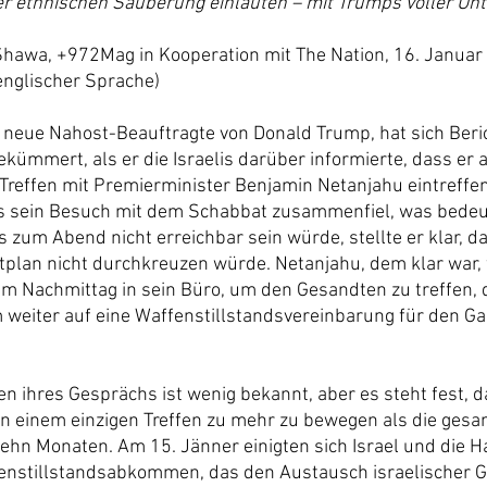
r ethnischen Säuberung einläuten – mit Trumps voller Unt
Shawa, +972Mag in Kooperation mit The Nation, 16. Januar
 englischer Sprache)
r neue Nahost-Beauftragte von Donald Trump, hat sich Beric
ekümmert, als er die Israelis darüber informierte, dass er
reffen mit Premierminister Benjamin Netanjahu eintreffen
ss sein Besuch mit dem Schabbat zusammenfiel, was bedeut
 zum Abend nicht erreichbar sein würde, stellte er klar, da
itplan nicht durchkreuzen würde. Netanjahu, dem klar war,
am Nachmittag in sein Büro, um den Gesandten zu treffen, 
m weiter auf eine Waffenstillstandsvereinbarung für den Ga
en ihres Gesprächs ist wenig bekannt, aber es steht fest, d
in einem einzigen Treffen zu mehr zu bewegen als die gesa
zehn Monaten. Am 15. Jänner einigten sich Israel und die H
enstillstandsabkommen, das den Austausch israelischer G