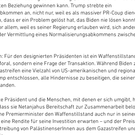
ten Beziehung gewinnen kann. Trump strebte ein 
bkommen an, nicht nur, weil es als massiver PR-Coup dien
, dass er ein Problem gelöst hat, das Biden nie lösen konnt
r allem, weil es seiner Regierung erlauben wird, sich ander
der Vermittlung eines Normalisierungsabkommens zwischen
: Für den designierten Präsidenten ist ein Waffenstillstan
Moral, sondern eine Frage der Transaktion. Während Biden zu
streifen eine Vielzahl von US-amerikanischen und regiona
mp entschlossen, alle Hindernisse zu beseitigen, die sein
tanden.
te Präsident und die Menschen, mit denen er sich umgibt, 
dass sie Netanjahus Bereitschaft zur Zusammenarbeit bel
he Premierminister den Waffenstillstand auch nur in seine
 eine Rendite für seine Investition erwarten – und der Preis
treibung von PalästinenserInnen aus dem Gazastreifen un