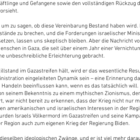
äftlinge und Gefangene sowie den vollständigen Rückzug de
orsieht.
, um zu sagen, ob diese Vereinbarung Bestand haben wird. D
lstände zu brechen, und die Forderungen israelischer Minis
etzen, lassen uns skeptisch bleiben. Aber die Nachricht v
Menschen in Gaza, die seit über einem Jahr einer Vernich
ine unbeschreibliche Erleichterung gebracht.
llstand im Gazastreifen hält, wird er das wesentliche Resu
stration eingeleiteten Dynamik sein – eine Erinnerung dar
 Handeln beeinflussen kann, wenn es das tatsächlich will. 
on seinem Bekenntnis zu einem mythischen Zionismus, der 
rt, war nicht bereit zu erkennen, dass der Krieg nicht nur m
den amerikanischen und israelischen Interessen in der Regi
 wurden Israels Völkermord im Gazastreifen und seine Kamp
er Region auch zum eigenen Krieg der Regierung Biden. 
dieselben ideologischen Zwänge, und er ist viel mehr darau