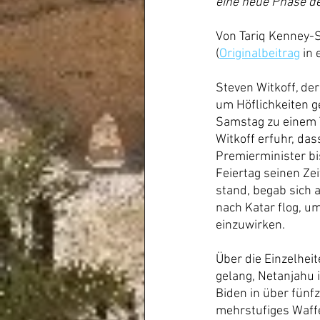
eine neue Phase de
Von Tariq Kenney-
(
Originalbeitrag
 in
Steven Witkoff, de
um Höflichkeiten g
Samstag zu einem T
Witkoff erfuhr, da
Premierminister bis
Feiertag seinen Ze
stand, begab sich 
nach Katar flog, u
einzuwirken.
Über die Einzelheit
gelang, Netanjahu 
Biden in über fünf
mehrstufiges Waff