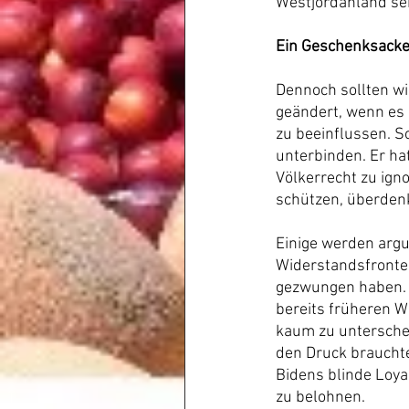
Westjordanland sei
Ein Geschenksacker
Dennoch sollten wi
geändert, wenn es 
zu beeinflussen. So
unterbinden. Er hat
Völkerrecht zu ign
schützen, überden
Einige werden arg
Widerstandsfronte
gezwungen haben. A
bereits früheren W
kaum zu unterschei
den Druck brauchte
Bidens blinde Loyal
zu belohnen.