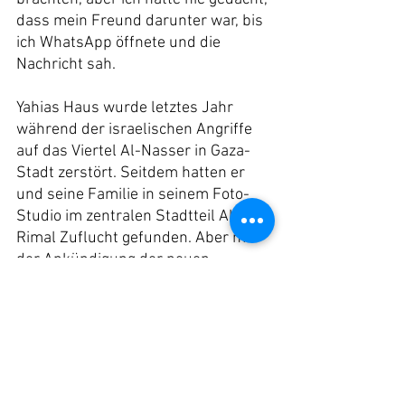
dass mein Freund darunter war, bis 
ich WhatsApp öffnete und die 
Nachricht sah.
Yahias Haus wurde letztes Jahr 
während der israelischen Angriffe 
auf das Viertel Al-Nasser in Gaza-
Stadt zerstört. Seitdem hatten er 
und seine Familie in seinem Foto-
Studio im zentralen Stadtteil Al-
Rimal Zuflucht gefunden. Aber mit 
der Ankündigung der neuen 
Militäroperation Israels beschloss 
er, in den Süden zu fliehen, in der 
Hoffnung, dort Sicherheit zu finden. 
Schließlich gelang es ihm, eine 
Etage eines Hauses in Deir Al-Balah 
zu mieten und dort ein Zelt für seine 