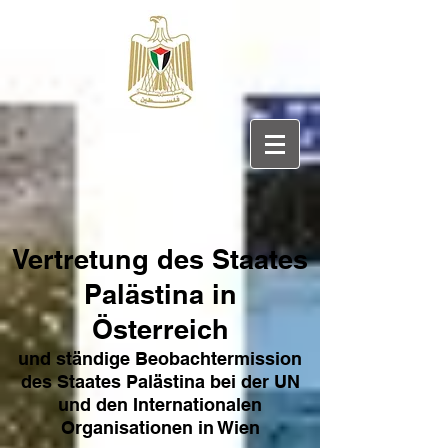
Vertretung des Sta
ates
Pa
lästina in
Österreich
und ständige Beobachtermission
des Staates Palästina bei der UN
und den Internat
ionale
n
Organisationen in Wien