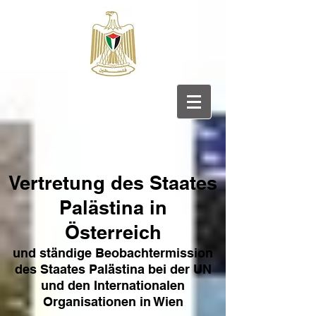
Vertretung des Sta
ates
Pa
lästina in
Österreich
und ständige Beobachtermission
des Staates Palästina bei der UN
und den Internat
ionale
n
Organisationen in Wien