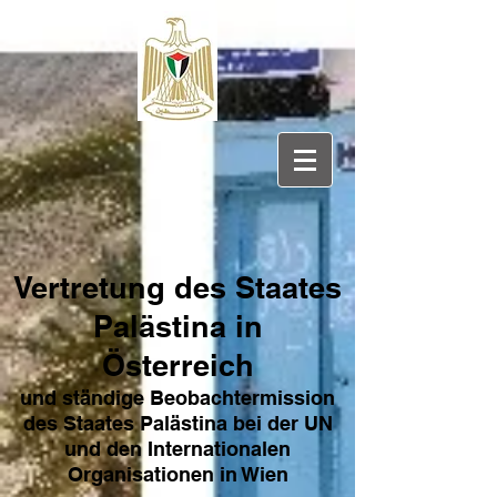
Vertretung des Sta
ates
Pa
lästina in
Österreich
und ständige Beobachtermission
des Staates Palästina bei der UN
und den Internat
ionale
n
Organisationen in Wien