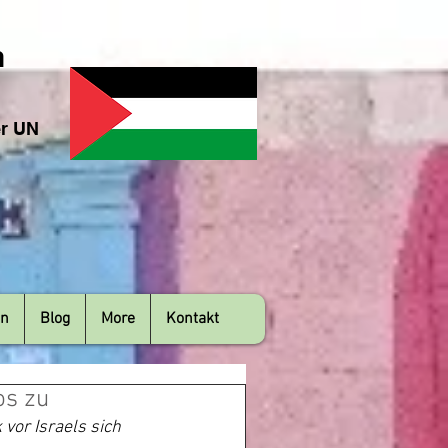
n
er UN
en
Blog
More
Kontakt
os zu
or Israels sich 