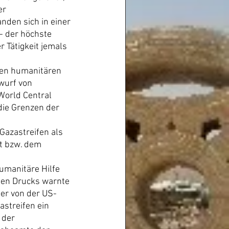
er 
nden sich in einer 
- der höchste 
r Tätigkeit jemals 
lten humanitären 
wurf von 
World Central 
die Grenzen der 
azastreifen als 
t bzw. dem 
umanitäre Hilfe 
chen Drucks warnte 
ber von der US-
streifen ein 
 der 