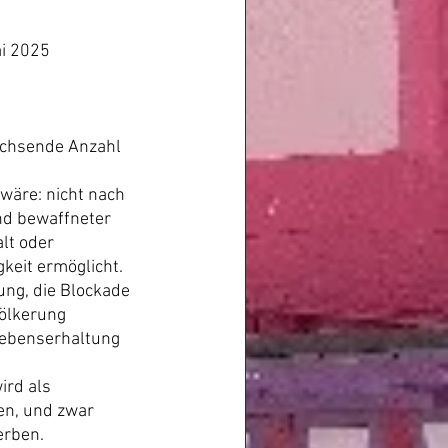
ai 2025
achsende Anzahl 
wäre: nicht nach 
d bewaffneter 
lt oder 
keit ermöglicht.
ung, die Blockade 
ölkerung 
Lebenserhaltung 
ird als 
n, und zwar 
erben.