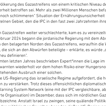
ölkerung des Gazastreifens von einem kritischen Niveau d
heit betroffen sei. Mehr als zwei Millionen Menschen befa
 noch schlimmeren“ Situation der Ernährungsunsicherheit 
zelnen Gebiet, den die IPC in den fast zwei Jahrzehnten ihre
im Gazastreifen weiter verschlechterte, kam es zu vereinze
Februar 2024 begann die jordanische Regierung mit dem Ab
 den belagerten Norden des Gazastreifens, woraufhin die 
 die sich an den Abwürfen beteiligte – erklärte, es würde „
neu definieren“.
en letzten Jahres beschrieben Expert*innen die Lage im G
warnten wiederholt vor dem hohen Risiko einer Hungersno
stehenden Ausbruch einer solchen.
ie US-Regierung das israelische Regime aufgefordert, die h
en zu verstärken. Trotz dieses offensichtlichen diplomatis
arning System Network (eine mit der IPC vergleichbare, a
rte Organisation) im Dezember, dass sich im nördlichen Gaza
zeichne. Anstatt Israel zu zwingen, seine quälende Politik