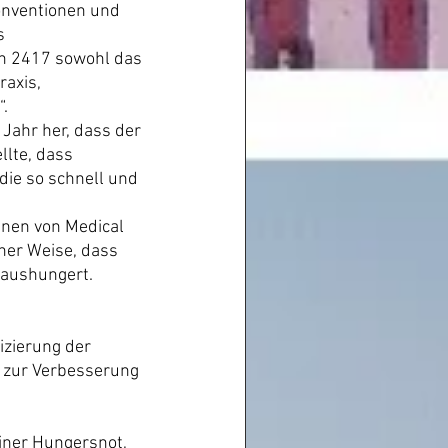
onventionen und 
s 
on 2417 sowohl das 
axis, 
“.
Jahr her, dass der 
lte, dass 
die so schnell und 
nen von Medical 
cher Weise, dass 
 aushungert.
izierung der 
e zur Verbesserung 
ner Hungersnot, 