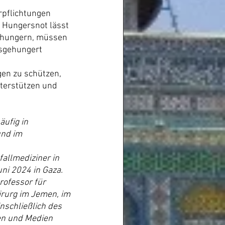
rpflichtungen 
 Hungersnot lässt 
ushungern, müssen 
usgehungert 
gen zu schützen, 
nterstützen und 
ufig in 
und im 
allmediziner in 
ni 2024 in Gaza.
rofessor für 
irurg im Jemen, im 
nschließlich des 
gen und Medien 