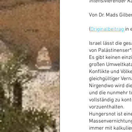
intensivierender 
Von Dr. Mads Gilbe
(
Originalbeitrag 
in 
Israel lässt die g
von Palästinenser*
Es gibt keinen ein
großen Umweltkata
Konflikte und Völk
gleichgültiger Ver
Nirgendwo wird dies
und die nunmehr to
vollständig zu kon
vorzuenthalten.
Hungersnot ist eine 
Massenvernichtung
immer mit kalkulie