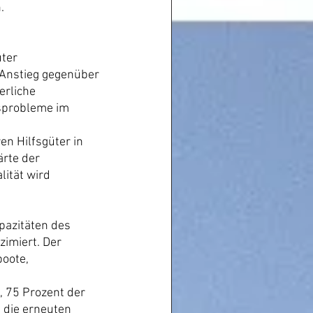
.
ter 
 Anstieg gegenüber 
erliche 
sprobleme im 
en Hilfsgüter in 
rte der 
lität wird 
pazitäten des 
imiert. Der 
oote, 
 75 Prozent der 
 die erneuten 