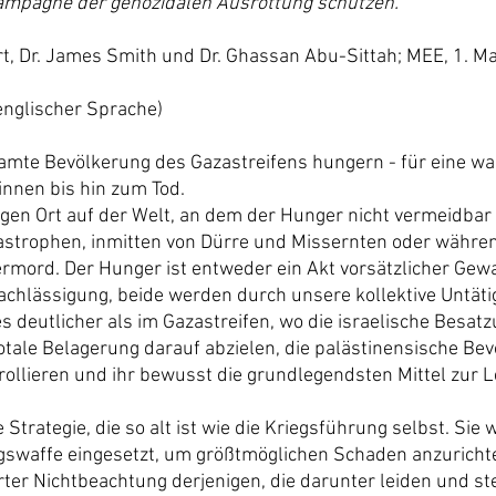
Kampagne der genozidalen Ausrottung schützen.
rt, Dr. James Smith und Dr. Ghassan Abu-Sittah; MEE, 1. M
englischer Sprache)
esamte Bevölkerung des Gazastreifens hungern - für eine w
innen bis hin zum Tod.
zigen Ort auf der Welt, an dem der Hunger nicht vermeidbar 
strophen, inmitten von Dürre und Missernten oder währen
ermord. Der Hunger ist entweder ein Akt vorsätzlicher Gewa
nachlässigung, beide werden durch unsere kollektive Untätig
 deutlicher als im Gazastreifen, wo die israelische Besatz
tale Belagerung darauf abzielen, die palästinensische Bev
trollieren und ihr bewusst die grundlegendsten Mittel zur 
Strategie, die so alt ist wie die Kriegsführung selbst. Sie w
swaffe eingesetzt, um größtmöglichen Schaden anzurichte
rter Nichtbeachtung derjenigen, die darunter leiden und st