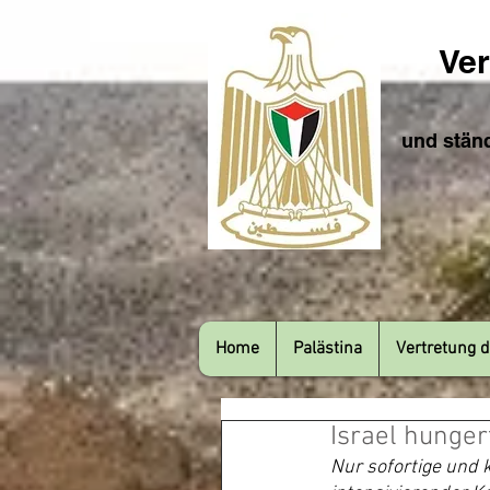
Ver
und ständ
Home
Palästina
Vertretung d
Israel hunger
Nur sofortige und 