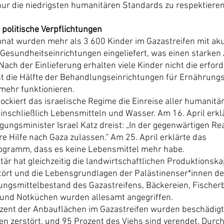
ur die niedrigsten humanitären Standards zu respektieren
 politische Verpflichtungen
at wurden mehr als 3 600 Kinder im Gazastreifen mit aku
Gesundheitseinrichtungen eingeliefert, was einen starken
ach der Einlieferung erhalten viele Kinder nicht die erford
t die Hälfte der Behandlungseinrichtungen für Ernährung
 mehr funktionieren.
ockiert das israelische Regime die Einreise aller humanitär
einschließlich Lebensmitteln und Wasser. Am 16. April erklä
igungsminister Israel Katz dreist: „In der gegenwärtigen Rea
 Hilfe nach Gaza zulassen.“ Am 25. April erklärte das 
gramm, dass es keine Lebensmittel mehr habe.
itär hat gleichzeitig die landwirtschaftlichen Produktionska
tört und die Lebensgrundlagen der Palästinenser*innen dez
ngsmittelbestand des Gazastreifens, Bäckereien, Fischerb
 und Notküchen wurden allesamt angegriffen.
ent der Anbauflächen im Gazastreifen wurden beschädigt,
 zerstört, und 95 Prozent des Viehs sind verendet. Durch