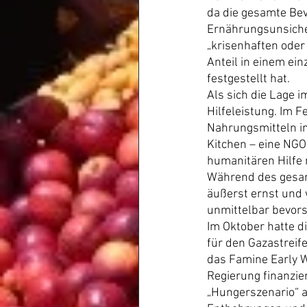
da die gesamte Bev
Ernährungsunsicher
„krisenhaften oder
Anteil in einem ein
festgestellt hat.
Als sich die Lage 
Hilfeleistung. Im 
Nahrungsmitteln in
Kitchen – eine NGO,
humanitären Hilfe 
Während des gesamt
äußerst ernst und 
unmittelbar bevor
Im Oktober hatte d
für den Gazastreif
das Famine Early W
Regierung finanzie
„Hungerszenario“ ab