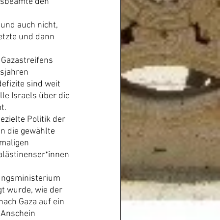
gsbeamte den 
und auch nicht, 
etzte und dann 
 Gazastreifens 
sjahren 
izite sind weit 
le Israels über die 
t.
zielte Politik der 
n die gewählte 
maligen 
alästinenser*innen 
gungsministerium 
t wurde, wie der 
nach Gaza auf ein 
 Anschein 