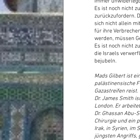
immer unwiderlegb
Es ist noch nicht z
zurückzufordern. D
sich nicht allein 
für ihre Verbreche
werden, müssen Ger
Es ist noch nicht z
die Israels verwer
bejubeln.
Mads Gilbert ist ei
palästinensische F
Gazastreifen reist.
Dr. James Smith is
London. Er arbeite
Dr. Ghassan Abu-Sit
Chirurgie und ein p
Irak, in Syrien, im
jüngsten Angriffs,