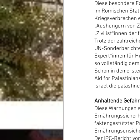
Diese besondere Fo
im Römischen Statu
Kriegsverbrechen e
„Aushungern von Zi
„Zivilist*innen de
Trotz der zahlreic
UN-Sonderberichter
Expert*innen für H
so vollständig dem
Schon in den erste
Aid for Palestinian
Israel die palästi
Anhaltende Gefahr
Diese Warnungen stü
Ernährungssicherhe
faktengestützter P
Ernährungsunsiche
Der IPC-Bericht v