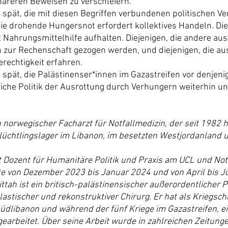
areren Beweisen zu verschleiern.
u spät, die mit diesen Begriffen verbundenen politischen Ve
ie drohende Hungersnot erfordert kollektives Handeln. Die
mit Nahrungsmittelhilfe aufhalten. Diejenigen, die andere a
n zur Rechenschaft gezogen werden, und diejenigen, die a
echtigkeit erfahren.
u spät, die Palästinenser*innen im Gazastreifen vor denjeni
fliche Politik der Ausrottung durch Verhungern weiterhin u
n norwegischer Facharzt für Notfallmedizin, der seit 1982 hä
lüchtlingslager im Libanon, im besetzten Westjordanland 
t Dozent für Humanitäre Politik und Praxis am UCL und Notf
te von Dezember 2023 bis Januar 2024 und von April bis Ju
tah ist ein britisch-palästinensischer außerordentlicher P
lastischer und rekonstruktiver Chirurg. Er hat als Kriegsch
 Südlibanon und während der fünf Kriege im Gazastreifen, ei
 gearbeitet. Über seine Arbeit wurde in zahlreichen Zeitun