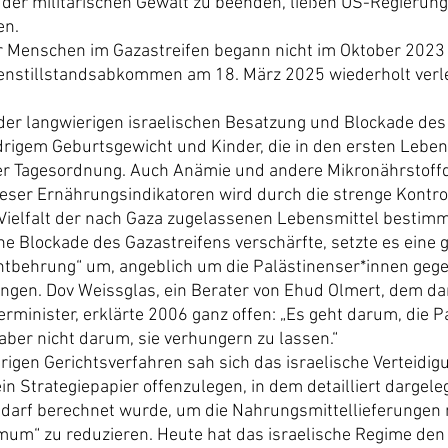
der militärischen Gewalt zu beenden, ließen US-Regierun
en.
 Menschen im Gazastreifen begann nicht im Oktober 2023 
fenstillstandsabkommen am 18. März 2025 wiederholt verl
t der langwierigen israelischen Besatzung und Blockade des
drigem Geburtsgewicht und Kinder, die in den ersten Leben
 Tagesordnung. Auch Anämie und andere Mikronährstoffdef
ieser Ernährungsindikatoren wird durch die strenge Kontrol
Vielfalt der nach Gaza zugelassenen Lebensmittel bestimm
ne Blockade des Gazastreifens verschärfte, setzte es eine ge
tbehrung“ um, angeblich um die Palästinenser*innen gege
ngen. Dov Weissglas, ein Berater von Ehud Olmert, dem da
erminister, erklärte 2006 ganz offen: „Es geht darum, die P
 aber nicht darum, sie verhungern zu lassen.“
rigen Gerichtsverfahren sah sich das israelische Verteidi
n Strategiepapier offenzulegen, in dem detailliert dargeleg
edarf berechnet wurde, um die Nahrungsmittellieferungen 
um“ zu reduzieren. Heute hat das israelische Regime den