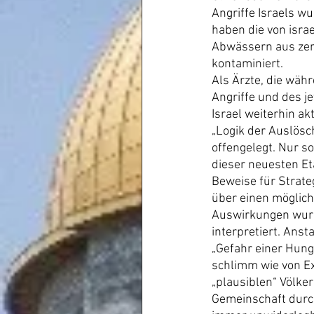
Angriffe Israels w
haben die von isra
Abwässern aus zer
kontaminiert.
Als Ärzte, die wäh
Angriffe und des j
Israel weiterhin ak
„Logik der Auslösc
offengelegt. Nur s
dieser neuesten E
Beweise für Strat
über einen möglich
Auswirkungen wurde
interpretiert. Ans
„Gefahr einer Hunge
schlimm wie von Ex
„plausiblen“ Völke
Gemeinschaft durch