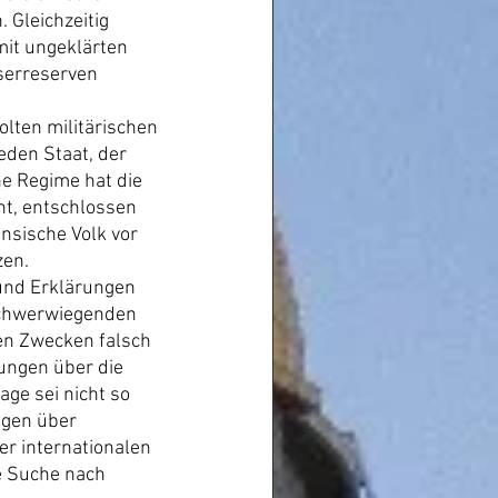
 Gleichzeitig 
mit ungeklärten 
erreserven 
lten militärischen 
eden Staat, der 
he Regime hat die 
nt, entschlossen 
nsische Volk vor 
zen.
und Erklärungen 
schwerwiegenden 
en Zwecken falsch 
ungen über die 
ge sei nicht so 
ngen über 
r internationalen 
e Suche nach 