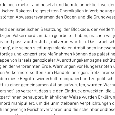
urde noch mehr Land besetzt und könnte annektiert werden.
elischen Raketen freigesetzten Chemikalien in Verbindung 
störten Abwassersystemen den Boden und die Grundwass
rend der israelischen Besatzung, der Blockade, der wiederho
etzigen Völkermords in Gaza gearbeitet haben, machen wir j
tiv und passiv unterstützt, mitverantwortlich. Das israelisc
hung“, die seinen siedlungskolonialen Ambitionen innewoh
ofortige und konzertierte Maßnahmen können das palästine
tappe von Israels genozidaler Ausrottungskampagne schüt
egien der verbrannten Erde, Warnungen vor Hungersnöten 
en Völkermord sollten zum Handeln anregen. Trotz ihrer 
n diese Begriffe wiederholt manipuliert und zu politisch
tatt zu einer gemeinsamen Aktion aufzurufen, wurden Warn
rsnot“ so verzerrt, dass sie den Eindruck erweckten, die La
pert*innen behauptet. In ähnlicher Weise wurden Erkläru
rmord manipuliert, um die unmittelbaren Verpflichtungen de
 langwierige Gerichtsverfahren und die scheinbar endlos