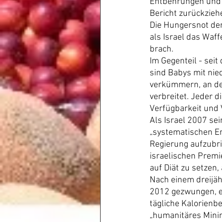
Entbehrungen und 
Bericht zurückzieh
Die Hungersnot der
als Israel das Waf
brach.
Im Gegenteil - sei
sind Babys mit nie
verkümmern, an der
verbreitet. Jeder d
Verfügbarkeit und 
Als Israel 2007 sei
„systematischen En
Regierung aufzubri
israelischen Premi
auf Diät zu setzen,
Nach einem dreijäh
2012 gezwungen, ei
tägliche Kalorienb
„humanitäres Minim