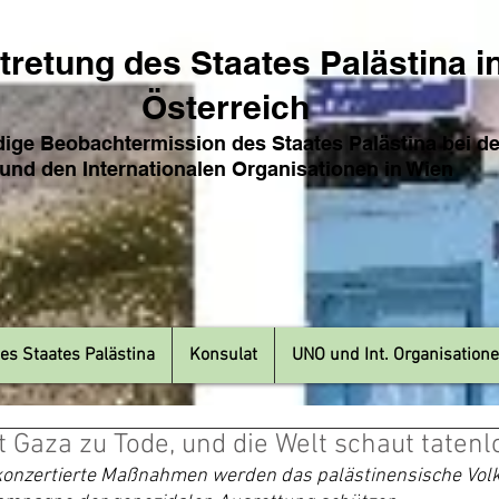
tretung des Sta
ates Pa
lästina i
Österreich
ige Beobachtermission des Staates Palästina bei d
und den Internat
ionale
n Organisationen in Wien
es Staates Palästina
Konsulat
UNO und Int. Organisation
t Gaza zu Tode, und die Welt schaut tatenl
konzertierte Maßnahmen werden das palästinensische Volk v