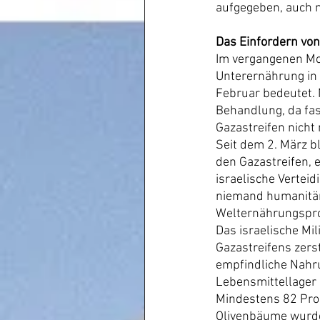
aufgegeben, auch n
Das Einfordern von
Im vergangenen Mon
Unterernährung in 
Februar bedeutet. N
Behandlung, da fas
Gazastreifen nicht
Seit dem 2. März bl
den Gazastreifen, 
israelische Verteid
niemand humanitäre
Welternährungspro
Das israelische Mil
Gazastreifens zers
empfindliche Nahru
Lebensmittellager
Mindestens 82 Proz
Olivenbäume wurden