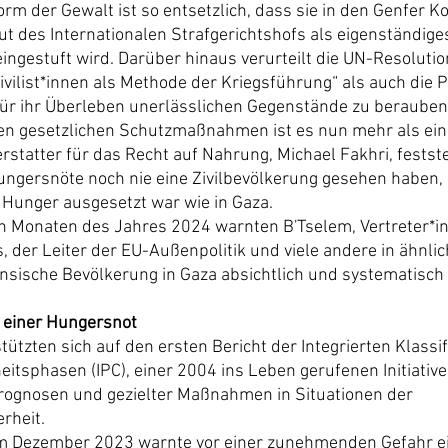
rm der Gewalt ist so entsetzlich, dass sie in den Genfer K
t des Internationalen Strafgerichtshofs als eigenständige
ingestuft wird. Darüber hinaus verurteilt die UN-Resoluti
vilist*innen als Methode der Kriegsführung“ als auch die Pr
r für ihr Überleben unerlässlichen Gegenstände zu berauben
hen gesetzlichen Schutzmaßnahmen ist es nun mehr als ein 
statter für das Recht auf Nahrung, Michael Fakhri, feststel
ungersnöte noch nie eine Zivilbevölkerung gesehen haben, 
 Hunger ausgesetzt war wie in Gaza.
n Monaten des Jahres 2024 warnten B'Tselem, Vertreter*in
s, der Leiter der EU-Außenpolitik und viele andere in ähnli
nensische Bevölkerung in Gaza absichtlich und systematisch
 einer Hungersnot
tzten sich auf den ersten Bericht der Integrierten Klassif
itsphasen (IPC), einer 2004 ins Leben gerufenen Initiativ
rognosen und gezielter Maßnahmen in Situationen der 
rheit.
om Dezember 2023 warnte vor einer zunehmenden Gefahr ei