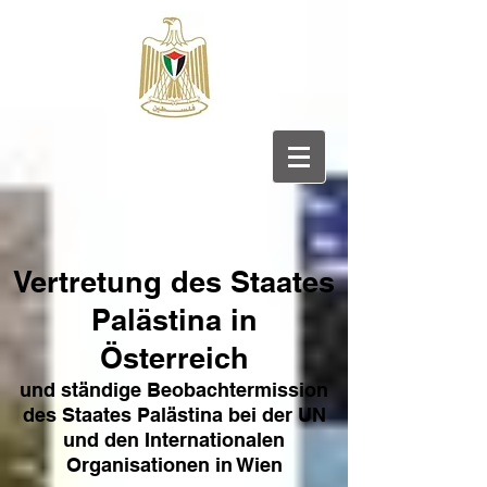
Vertretung des Sta
ates
Pa
lästina in
Österreich
und ständige Beobachtermission
des Staates Palästina bei der UN
und den Internat
ionale
n
Organisationen in Wien