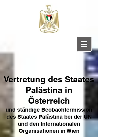
Vertretung des Sta
ates
Pa
lästina in
Österreich
und ständige Beobachtermission
des Staates Palästina bei der UN
und den Internat
ionale
n
Organisationen in Wien