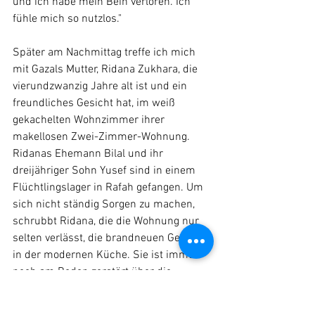
und ich habe mein Bein verloren. Ich 
fühle mich so nutzlos."
Später am Nachmittag treffe ich mich 
mit Gazals Mutter, Ridana Zukhara, die 
vierundzwanzig Jahre alt ist und ein 
freundliches Gesicht hat, im weiß 
gekachelten Wohnzimmer ihrer 
makellosen Zwei-Zimmer-Wohnung. 
Ridanas Ehemann Bilal und ihr 
dreijähriger Sohn Yusef sind in einem 
Flüchtlingslager in Rafah gefangen. Um 
sich nicht ständig Sorgen zu machen, 
schrubbt Ridana, die die Wohnung nur 
selten verlässt, die brandneuen Geräte 
in der modernen Küche. Sie ist immer 
noch am Boden zerstört über die 
Entscheidung, mit Gazal und ihrer 
neugeborenen Tochter Aileen aus Gaza 