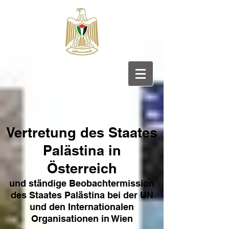
Vertretung des Sta
ates
Pa
lästina in
Österreich
und ständige Beobachtermission
des Staates Palästina bei der UN
und den Internat
ionale
n
Organisationen in Wien