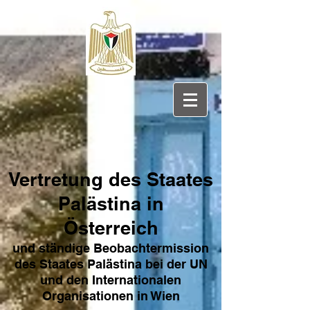
Vertretung des Sta
ates
Pa
lästina in
Österreich
und ständige Beobachtermission
des Staates Palästina bei der UN
und den Internat
ionale
n
Organisationen in Wien