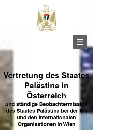
Vertretung des Sta
ates
Pa
lästina in
Österreich
und ständige Beobachtermission
des Staates Palästina bei der UN
und den Internat
ionale
n
Organisationen in Wien