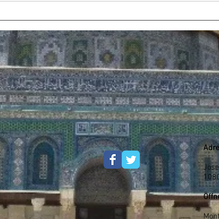
Adre
Jose
108
Öffn
Mont