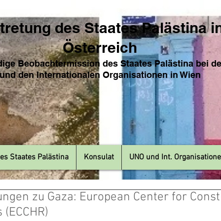
tretung des Sta
ates Pa
lästina i
Österreich
ige Beobachtermission des Staates Palästina bei d
und den Internat
ionale
n Organisationen in Wien
es Staates Palästina
Konsulat
UNO und Int. Organisation
ungen zu Gaza: European Center for Consti
s (ECCHR)