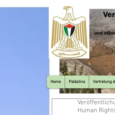
Ver
und ständ
Home
Palästina
Vertretung d
Veröffentlich
Human Right