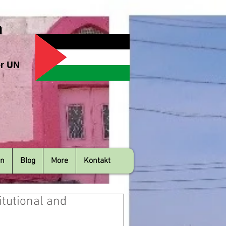
n
er UN
en
Blog
More
Kontakt
tutional and