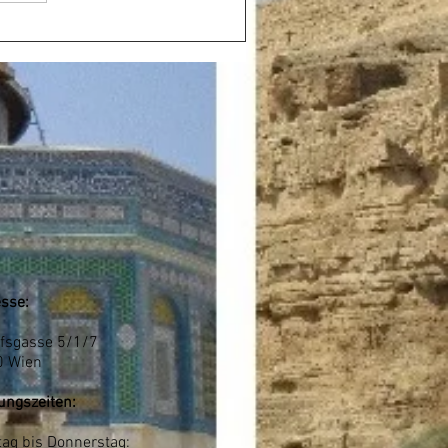
sse:
fsgasse 5/1/7
0 Wien
ungszeiten:
ag bis Donnerstag: