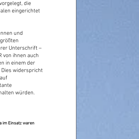
orgelegt, die 
len eingerichtet 
innen und 
größten 
er Unterschrift – 
R von ihnen auch 
en in einem der 
Dies widerspricht 
auf 
tante 
halten würden.
za im Einsatz waren