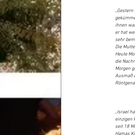
„Gestern 
gekümmert
ihnen war
er hat we
sehr bemü
Die Mutte
Heute Mor
die Nachr
Morgen gi
Ausmaß de
Röntgenab
„Israel h
einzigen 
seit 18 M
Hamas Kr