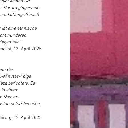
gibt keinen Ort 
. Darum ging es nie. 
em Luftangriff nach 
 ist eine ethnische 
icht nur daran 
iegen hat.“
alist, 13. April 2025
dem der 
0-Minutes-Folge 
aza berichtete. Es 
 in einem 
im Nasser-
sinn sofort beenden, 
irurg, 12. April 2025