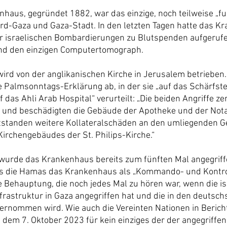
nhaus, gegründet 1882, war das einzige, noch teilweise „fu
rd-Gaza und Gaza-Stadt. In den letzten Tagen hatte das K
er israelischen Bombardierungen zu Blutspenden aufgerufen
und den einzigen Computertomograph.
rd von der anglikanischen Kirche in Jerusalem betrieben. 
 Palmsonntags-Erklärung ab, in der sie „auf das Schärfste
 das Ahli Arab Hospital“ verurteilt: „Die beiden Angriffe ze
r und beschädigten die Gebäude der Apotheke und der Not
tstanden weitere Kollateralschäden an den umliegenden G
Kirchengebäudes der St. Philips-Kirche.“
wurde das Krankenhaus bereits zum fünften Mal angegriff
dass die Hamas das Krankenhaus als „Kommando- und Kontr
e Behauptung, die noch jedes Mal zu hören war, wenn die i
nfrastruktur in Gaza angegriffen hat und die in den deutsc
bernommen wird. Wie auch die Vereinten Nationen in Bericht
 dem 7. Oktober 2023 für kein einziges der der angegriff