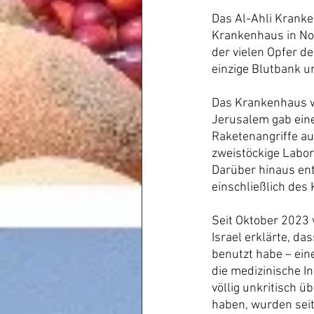
Das Al-Ahli Kranke
Krankenhaus in No
der vielen Opfer d
einzige Blutbank 
Das Krankenhaus wi
Jerusalem gab eine
Raketenangriffe auf
zweistöckige Labo
Darüber hinaus en
einschließlich des 
Seit Oktober 2023 
Israel erklärte, 
benutzt habe – ein
die medizinische I
völlig unkritisch ü
haben, wurden seit