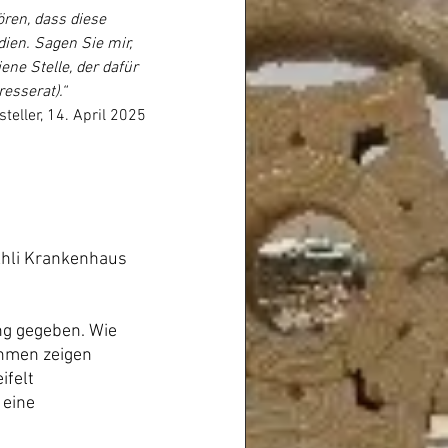
ren, dass diese 
ien. Sagen Sie mir, 
ne Stelle, der dafür 
esserat).“
teller, 14. April 2025
Ahli Krankenhaus 
g gegeben. Wie 
hmen zeigen 
felt 
eine 