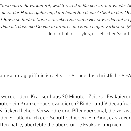
hnen verrückt vorkommt, weil Sie in den Medien immer wieder hö
user der Hamas gehören, dann lesen Sie diese Artikel in den Med
rt Beweise finden. Dann schreiben Sie einen Beschwerdebrief an je
tlich ist, dass die Medien in Ihrem Land keine Lügen verbreiten (Pr
Tomer Dotan Dreyfus, israelischer Schrifts
almsonntag griff die israelische Armee das christliche Al-
ht wurden dem Krankenhaus 20 Minuten Zeit zur Evakuierun
nuten ein Krankenhaus evakuieren? Bilder und Videoaufna
Krücken fliehen, Verwandte und Pflegepersonal, die verzwei
der Straße durch den Schutt schieben. Ein Kind, das zuvor 
tten hatte, überlebte die überstürzte Evakuierung nicht.