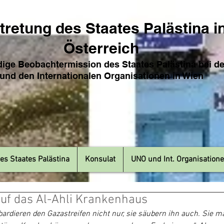
tretung des Sta
ates Pa
lästina i
Österreich
ige Beobachtermission des Staates Palästina bei d
und den Internat
ionale
n Organisationen in Wien
es Staates Palästina
Konsulat
UNO und Int. Organisation
auf das Al-Ahli Krankenhaus
ardieren den Gazastreifen nicht nur, sie säubern ihn auch. Sie 