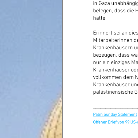
in Gaza unabhängig 
belegen, dass die
hatte.
Erinnert sei an di
MitarbeiterInnen 
Krankenhäusern und
bezeugen, dass wäh
nur ein einziges Ma
Krankenhäuser oder
vollkommen dem Nar
Krankenhäuser und 
palästinensische G
__________________
Palm Sunday Statement
Offener Brief von 99 US