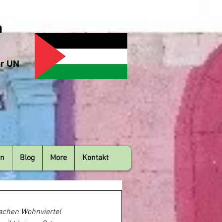
n
er UN
en
Blog
More
Kontakt
machen Wohnviertel 