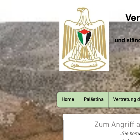
Ver
und ständ
Home
Palästina
Vertretung d
Zum Angriff 
„Sie bomb