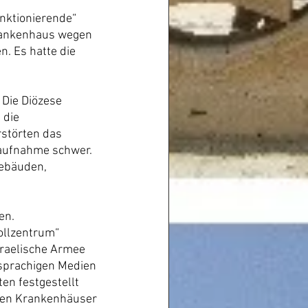
nktionierende“ 
rankenhaus wegen 
. Es hatte die 
Die Diözese 
 die 
rstörten das 
aufnahme schwer. 
ebäuden, 
en.
ollzentrum“ 
sraelische Armee 
hsprachigen Medien 
en festgestellt 
enen Krankenhäuser 