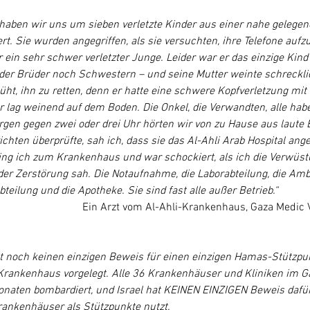
haben wir uns um sieben verletzte Kinder aus einer nahe gelegen
. Sie wurden angegriffen, als sie versuchten, ihre Telefone aufzu
 ein sehr schwer verletzter Junge. Leider war er das einzige Kind 
der Brüder noch Schwestern – und seine Mutter weinte schreckli
ht, ihn zu retten, denn er hatte eine schwere Kopfverletzung mit
r lag weinend auf dem Boden. Die Onkel, die Verwandten, alle habe
gen gegen zwei oder drei Uhr hörten wir von zu Hause aus laute E
ichten überprüfte, sah ich, dass sie das Al-Ahli Arab Hospital ange
ng ich zum Krankenhaus und war schockiert, als ich die Verwüst
r Zerstörung sah. Die Notaufnahme, die Laborabteilung, die Ambu
teilung und die Apotheke. Sie sind fast alle außer Betrieb.“
Ein Arzt vom Al-Ahli-Krankenhaus, Gaza Medic V
at noch keinen einzigen Beweis für einen einzigen Hamas-Stützpu
Krankenhaus vorgelegt. Alle 36 Krankenhäuser und Kliniken im G
onaten bombardiert, und Israel hat KEINEN EINZIGEN Beweis dafür g
ankenhäuser als Stützpunkte nutzt.