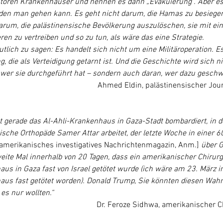
rstören Krankenhäuser und nennen es dann „Evakuierung“. Aber es 
den man gehen kann. Es geht nicht darum, die Hamas zu besiegen
arum, die palästinensische Bevölkerung auszulöschen, sie mit ein
en zu vertreiben und so zu tun, als wäre das eine Strategie.
tlich zu sagen: Es handelt sich nicht um eine Militäroperation. Es
, die als Verteidigung getarnt ist. Und die Geschichte wird sich n
 wer sie durchgeführt hat – sondern auch daran, wer dazu geschw
Ahmed Eldin, palästinensischer Journ
at gerade das Al-Ahli-Krankenhaus in Gaza-Stadt bombardiert, in 
sche Orthopäde Samer Attar arbeitet, der letzte Woche in einer 6
amerikanisches investigatives Nachrichtenmagazin, Anm.]
 über G
weite Mal innerhalb von 20 Tagen, dass ein amerikanischer Chirurg
us in Gaza fast von Israel getötet wurde (ich wäre am 23. März 
us fast getötet worden). Donald Trump, Sie könnten diesen Wahn
es nur wollten.“
Dr. Feroze Sidhwa, amerikanischer Ch