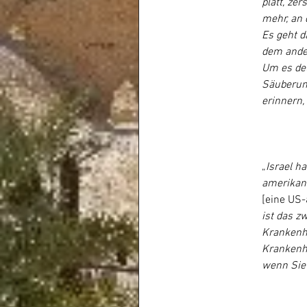
platt, ze
mehr, an 
Es geht d
dem ander
Um es deu
Säuberung
erinnern,
„
Israel h
amerikani
[eine US-
ist das z
Krankenha
Krankenha
wenn Sie 