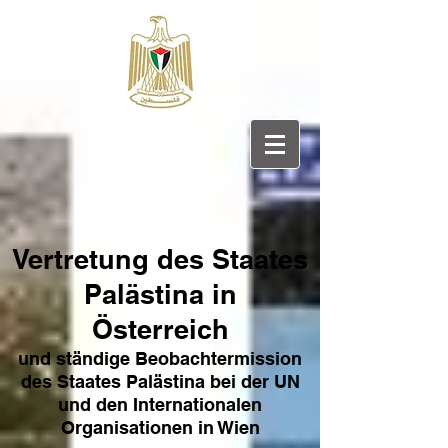
Vertretung des Sta
ates
Pa
lästina in
Österreich
und ständige Beobachtermission
des Staates Palästina bei der UN
und den Internat
ionale
n
Organisationen in Wien