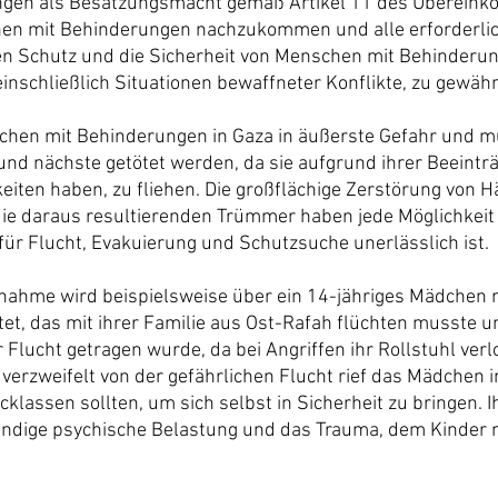
ungen als Besatzungsmacht gemäß Artikel 11 des Übereink
en mit Behinderungen nachzukommen und alle erforderl
en Schutz und die Sicherheit von Menschen mit Behinderun
einschließlich Situationen bewaffneter Konflikte, zu gewähr
chen mit Behinderungen in Gaza in äußerste Gefahr und m
 und nächste getötet werden, da sie aufgrund ihrer Beeintr
eiten haben, zu fliehen. Die großflächige Zerstörung von Hä
die daraus resultierenden Trümmer haben jede Möglichkei
 für Flucht, Evakuierung und Schutzsuche unerlässlich ist.
nahme wird beispielsweise über ein 14-jähriges Mädchen m
t, das mit ihrer Familie aus Ost-Rafah flüchten musste u
 Flucht getragen wurde, da bei Angriffen ihr Rollstuhl ver
 verzweifelt von der gefährlichen Flucht rief das Mädchen 
ücklassen sollten, um sich selbst in Sicherheit zu bringen. I
tändige psychische Belastung und das Trauma, dem Kinder