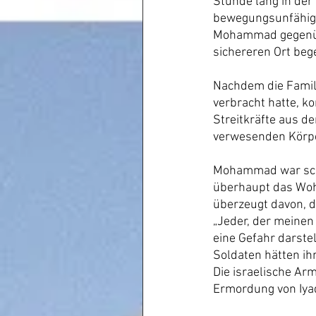
Stunde lang in der
bewegungsunfähig w
Mohammad gegenübe
sichereren Ort beg
Nachdem die Famil
verbracht hatte, k
Streitkräfte aus d
verwesenden Körpe
Mohammad war schoc
überhaupt das Wohn
überzeugt davon, d
„Jeder, der meinen
eine Gefahr darstel
Soldaten hätten ih
Die israelische Ar
Ermordung von Iya