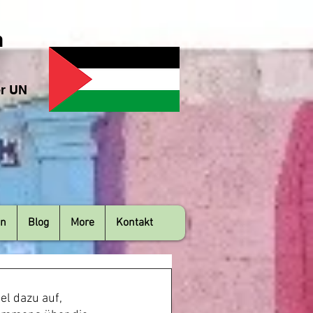
n
er UN
en
Blog
More
Kontakt
ael dazu auf, 