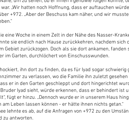
 Nähe, um zu sehen, ob er ihnen irgendwie folgen konnte, o
ar. „Wir hatten noch Hoffnung, dass er auftauchen würde“
r +972. „Aber der Beschuss kam näher, und wir mussten
eben.“
ie eine Woche in einem Zelt in der Nähe des Nasser-Kran
onnte sie endlich nach Hause zurückkehren, nachdem sich di
em Gebiet zurückzogen. Doch als sie dort ankamen, fanden s
r im Garten, durchlöchert von Einschusswunden.
kiert, ihn dort zu finden, da es für Iyad sogar schwierig
zimmer zu verlassen, wo die Familie ihn zuletzt gesehen h
ass er in den Garten geschleppt und dort hingerichtet wu
 Bruder Iyad sieht, würde erkennen, dass er behindert ist 
lt“, fügt er hinzu. „Dennoch wurde er in unserem Haus hinge
n am Leben lassen können - er hätte ihnen nichts getan.“
mee lehnte es ab, auf die Anfragen von +972 zu den Umstän
d zu antworten.