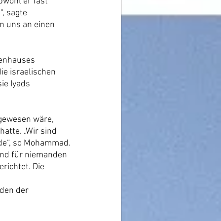
bwohl er fast 
, sagte 
 uns an einen 
kenhauses 
e israelischen 
ie Iyads 
 gewesen wäre, 
atte. „Wir sind 
rde“, so Mohammad.
und für niemanden 
richtet. Die 
den der 