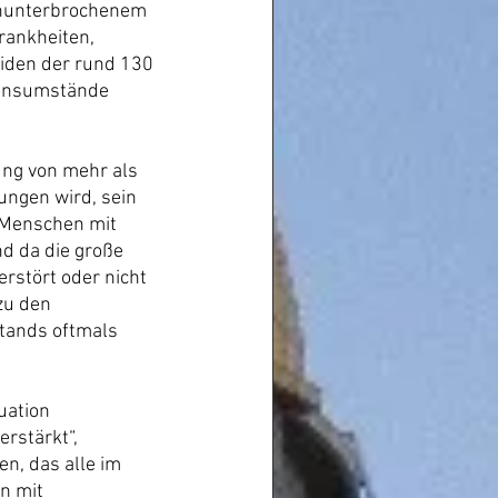
ununterbrochenem 
ankheiten, 
iden der rund 130 
bensumstände 
ung von mehr als 
ngen wird, sein 
 Menschen mit 
d da die große 
rstört oder nicht 
zu den 
stands oftmals 
uation 
rstärkt“, 
n, das alle im 
n mit 