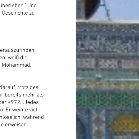
überleben.“ Und 
e Geschichte zu 
herauszufinden, 
n, weiß die 
mit Mohammad, 
darauf, trotz des 
r bereits mehr als 
ber +972. „Jedes 
 Er weinte viel 
loss ich, während 
de erweisen 