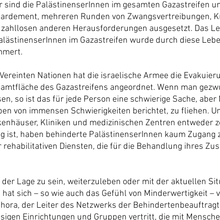
r sind die PalästinenserInnen im gesamten Gazastreifen 
ardement, mehreren Runden von Zwangsvertreibungen, Kr
zahllosen anderen Herausforderungen ausgesetzt. Das Le
alästinenserInnen im Gazastreifen wurde durch diese Le
mmert.
ereinten Nationen hat die israelische Armee die Evakuier
samtfläche des Gazastreifens angeordnet. Wenn man gezwu
en, so ist das für jede Person eine schwierige Sache, aber
n von immensen Schwierigkeiten berichtet, zu fliehen. Un
enhäuser, Kliniken und medizinischen Zentren entweder ze
g ist, haben behinderte PalästinenserInnen kaum Zugang 
 rehabilitativen Diensten, die für die Behandlung ihres Zu
in der Lage zu sein, weiterzuleben oder mit der aktuellen Sit
at sich – so wie auch das Gefühl von Minderwertigkeit – ve
-Ghora, der Leiter des Netzwerks der Behindertenbeauftragte
sigen Einrichtungen und Gruppen vertritt, die mit Mensche