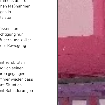
ommens über die 
ichen Maßnahmen 
gen in 
leisten. 
üssen damit 
ächtigung nur 
usern und ziviler 
t der Bewegung 
it zerebralen 
nd von seinen 
loren gegangen 
immer wieder, dass 
hre Situation 
 mit Behinderungen 