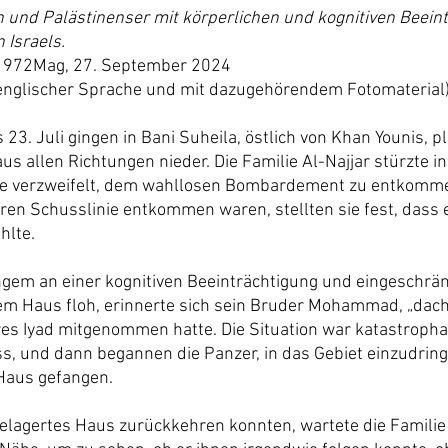
 und Palästinenser mit körperlichen und kognitiven Beein
 Israels.
, 972Mag, 27. September 2024
 englischer Sprache und mit dazugehörendem Fotomaterial
3. Juli gingen in Bani Suheila, östlich von Khan Younis, pl
aus allen Richtungen nieder. Die Familie Al-Najjar stürzte i
e verzweifelt, dem wahllosen Bombardement zu entkommen
ren Schusslinie entkommen waren, stellten sie fest, dass e
hlte.
 langem an einer kognitiven Beeinträchtigung und eingeschränk
rem Haus floh, erinnerte sich sein Bruder Mohammad, „dacht
s Iyad mitgenommen hatte. Die Situation war katastrophal
, und dann begannen die Panzer, in das Gebiet einzudringe
 Haus gefangen.
 belagertes Haus zurückkehren konnten, wartete die Familie