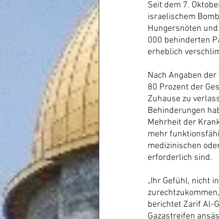
Seit dem 7. Oktobe
israelischem Bomb
Hungersnöten und 
000 behinderten P
erheblich verschli
Nach Angaben der V
80 Prozent der Ge
Zuhause zu verlass
Behinderungen habe
Mehrheit der Krank
mehr funktionsfähi
medizinischen oder
erforderlich sind.
„Ihr Gefühl, nicht 
zurechtzukommen, h
berichtet Zarif Al
Gazastreifen ansäs