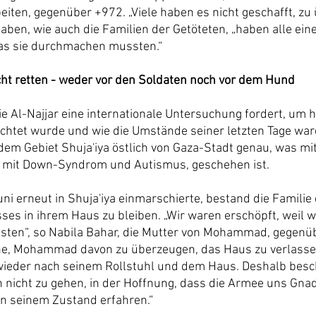
iten, gegenüber +972. „Viele haben es nicht geschafft, zu 
haben, wie auch die Familien der Getöteten, „haben alle ein
was sie durchmachen mussten.“
cht retten - weder vor den Soldaten noch vor dem Hund
e Al-Najjar eine internationale Untersuchung fordert, um 
chtet wurde und wie die Umstände seiner letzten Tage ware
dem Gebiet Shuja'iya östlich von Gaza-Stadt genau, was 
 mit Down-Syndrom und Autismus, geschehen ist.
uni erneut in Shuja'iya einmarschierte, bestand die Familie 
ses in ihrem Haus zu bleiben. „Wir waren erschöpft, weil wi
sten“, so Nabila Bahar, die Mutter von Mohammad, gegenü
e, Mohammad davon zu überzeugen, das Haus zu verlassen:
wieder nach seinem Rollstuhl und dem Haus. Deshalb besch
on nicht zu gehen, in der Hoffnung, dass die Armee uns Gna
n seinem Zustand erfahren.“