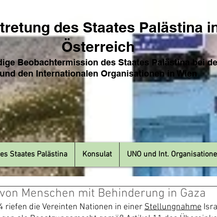
tretung des Sta
ates Pa
lästina i
Österreich
ige Beobachtermission des Staates Palästina bei d
und den Internat
ionale
n Organisationen in Wien
es Staates Palästina
Konsulat
UNO und Int. Organisation
n von Menschen mit Behinderung in Gaza
 riefen die Vereinten Nationen in einer 
Stellungnahme
 Isr