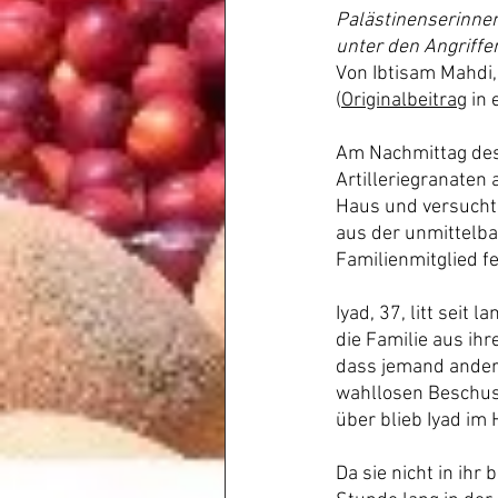
Palästinenserinnen
unter den Angriffen
Von Ibtisam Mahdi
(
Originalbeitrag
 in
Am Nachmittag des 2
Artilleriegranaten 
Haus und versucht
aus der unmittelba
Familienmitglied fe
Iyad, 37, litt seit
die Familie aus ih
dass jemand andere
wahllosen Beschuss
über blieb Iyad im
Da sie nicht in ihr