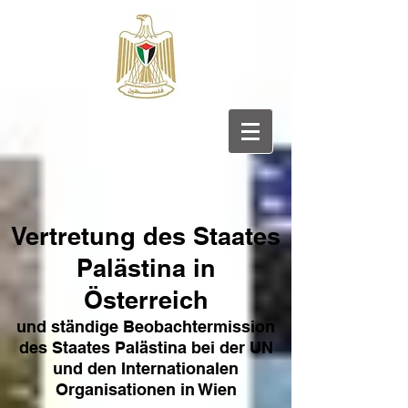
Vertretung des Sta
ates
Pa
lästina in
Österreich
und ständige Beobachtermission
des Staates Palästina bei der UN
und den Internat
ionale
n
Organisationen in Wien