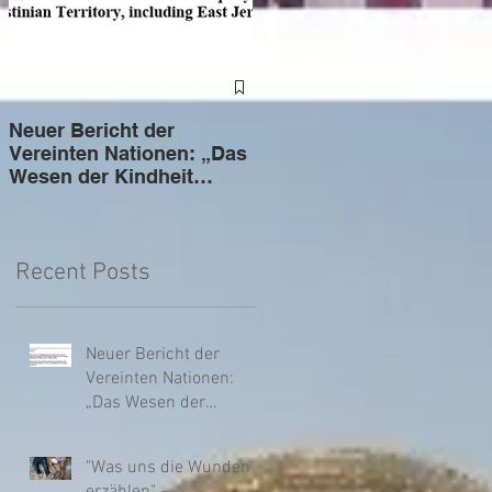
Neuer Bericht der
"Was uns die Wunden
Vereinten Nationen: „Das
erzählen" - Internationale
Wesen der Kindheit
Ärztinnen und Ärzte
wurde zerstört“: Israels
berichten von Gaza
gezielte Angriffe auf
palästinensische Kinder
in den besetzten
Recent Posts
palästinensischen
Gebieten seit 7. Oktober
2023
Neuer Bericht der
Vereinten Nationen:
„Das Wesen der
Kindheit wurde
zerstört“: Israels
"Was uns die Wunden
gezielte Angriffe auf