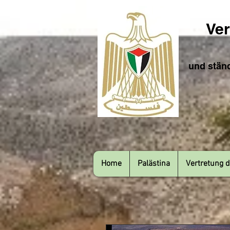
Ver
und ständ
Home
Palästina
Vertretung d