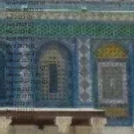
November 2023
(6)
6 Beiträge
Oktober 2023
(13)
13 Beiträge
Juli 2023
(2)
2 Beiträge
Juni 2023
(1)
1 Beitrag
Mai 2023
(8)
8 Beiträge
April 2023
(1)
1 Beitrag
März 2023
(1)
1 Beitrag
Februar 2023
(1)
1 Beitrag
Januar 2023
(2)
2 Beiträge
November 2022
(2)
2 Beiträge
Oktober 2022
(1)
1 Beitrag
September 2022
(2)
2 Beiträge
August 2022
(1)
1 Beitrag
Juni 2022
(1)
1 Beitrag
Mai 2022
(6)
6 Beiträge
April 2022
(2)
2 Beiträge
März 2022
(3)
3 Beiträge
Search By Tags