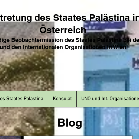
tretung des Sta
ates Pa
lästina i
Österreich
ige Beobachtermission des Staates Palästina bei d
und den Internat
ionale
n Organisationen in Wien
es Staates Palästina
Konsulat
UNO und Int. Organisation
Blog