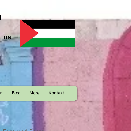
n
er UN
en
Blog
More
Kontakt