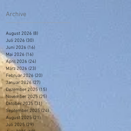
insbesondere Frauen
trifft
Archive
August 2026
(8)
8 Beiträge
Juli 2026
(30)
30 Beiträge
Juni 2026
(16)
16 Beiträge
Mai 2026
(16)
16 Beiträge
April 2026
(24)
24 Beiträge
März 2026
(23)
23 Beiträge
Februar 2026
(20)
20 Beiträge
Januar 2026
(27)
27 Beiträge
Dezember 2025
(15)
15 Beiträge
November 2025
(25)
25 Beiträge
Oktober 2025
(31)
31 Beiträge
September 2025
(24)
24 Beiträge
August 2025
(21)
21 Beiträge
Juli 2025
(29)
29 Beiträge