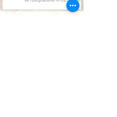
Während der Friedensrat Diplomatie
vorgaukelt, verschärft Israel erneut
die Tötungsaktionen im Gazastreifen
„Vorzeitig beendete Leben“: Die sich
verschärfende Fehlgeburtskrise im
Gazastreifen
Israel vernichtet Beweise für
Völkermord im Gazastreifen und
transportiert täglich Trümmer und
Leichenreste in 100 Lastwagen ab
Leben mit dem „Gaza-Syndrom“: Ein
Trauma, das sich jeden Tag aufs Neue
wiederholt