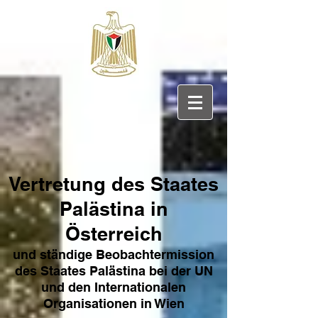
Vertretung des Sta
ates
Pa
lästina in
Österreich
und ständige Beobachtermission
des Staates Palästina bei der UN
und den Internat
ionale
n
Organisationen in Wien